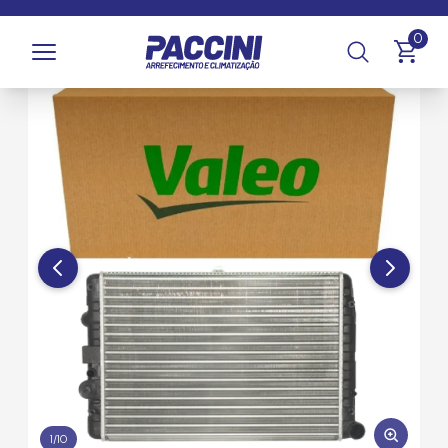
Página inicial
/
Produtos
/
Arrefecimento
/
Radiadores
0
1
/
10