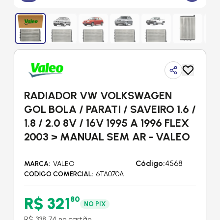
RADIADOR VW VOLKSWAGEN
GOL BOLA / PARATI / SAVEIRO 1.6 /
1.8 / 2.0 8V / 16V 1995 A 1996 FLEX
2003 > MANUAL SEM AR - VALEO
Código:
4568
MARCA
VALEO
CODIGO COMERCIAL
6TA070A
R$ 321
80
NO PIX
R$ 338,74 no cartão