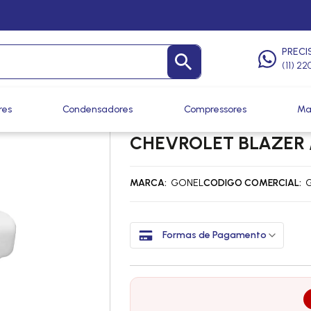
 Tampas
/
Reservatórios de Radiador
PRECI
(11) 2
res
Condensadores
Compressores
Ma
RESERVATORIO LIMP
CHEVROLET BLAZER /
MARCA
GONEL
CODIGO COMERCIAL
G
Formas de Pagamento