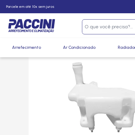
Parcele em até 10x sem juros
Página inicial
/
Produtos
/
Arrefecimento
/
Reservatórios e
Arrefecimento
Ar Condicionado
Radiado