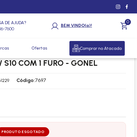
0
SA DE AJUDA?
BEM VINDO(a)!
206-7600
rcas
Ofertas
Comprar no Atacado
ADOR PARA BRISA GM
 S10 COM 1 FURO - GONEL
Código:
7697
1229
PRODUTO ESGOTADO