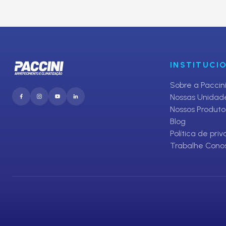
Inscreva-se em nosso Clube de O
E receba promoções exclusivas da Paccini
INSTITUCI
Sobre a Paccin
Nossas Unidad
Nossos Produto
Blog
Política de pri
Trabalhe Cono