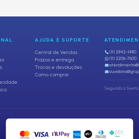
fertas
ONAL
AJUDA E SUPORTE
ATENDIME
i
Central de Vendas
(11) 2842-1480
(11) 2206-7600
es
Prazos e entrega
atendimento@p
s
Trocas e devoluções
ouvidoria@grup
Como comprar
vacidade
Segunda a Sexta, 
sco