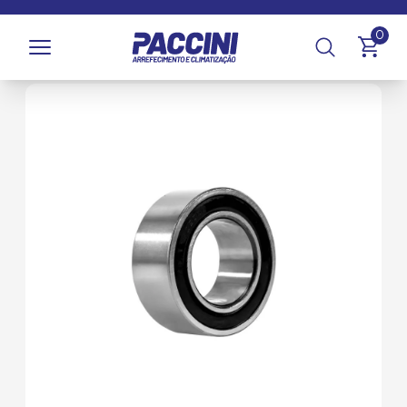
Página inicial
/
Produtos
/
Climatização
/
Compressores e
0
Componentes
/
Rolamentos de Compressor