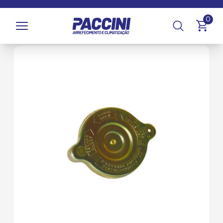
Página inicial
/
Produtos
/
Arrefecimento
/
Reservatórios e
0
Tampas
/
Tampas de Radiador