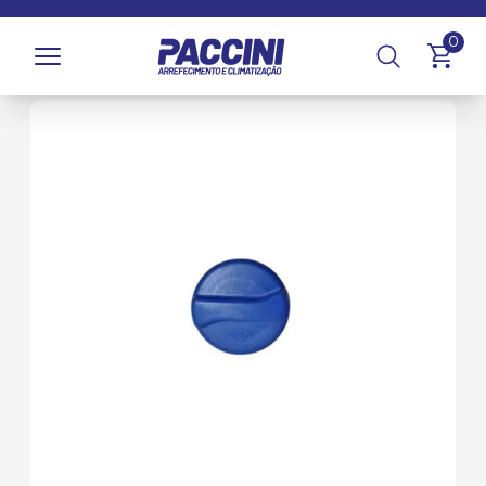
Página inicial
/
Produtos
/
Arrefecimento
/
Reservatórios e
0
Tampas
/
Tampas de Reservatório de Radiador