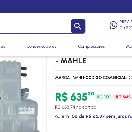
 Tampas
/
Reservatórios de Radiador
PRECI
(11) 2
res
Condensadores
Compressores
Ma
TANQUE DE COMPEN
- MAHLE
MARCA
MAHLE
CODIGO COMERCIAL
C
30
R$ 635
NO PIX
ÚLTIMAS
R$ 668,74 no cartão
ou em
10x de R$ 66,87 sem juros
no