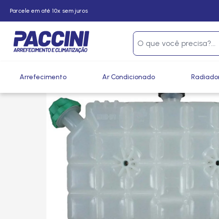
Parcele em até 10x sem juros
Página inicial
/
Produtos
/
Arrefecimento
/
Reservatórios e
Arrefecimento
Ar Condicionado
Radiado