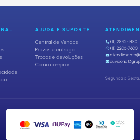
ONAL
AJUDA E SUPORTE
ATENDIME
i
Central de Vendas
(11) 2842-1480
(11) 2206-7600
es
Prazos e entrega
atendimento@p
s
Trocas e devoluções
ouvidoria@grup
Como comprar
vacidade
Segunda a Sexta, 
sco