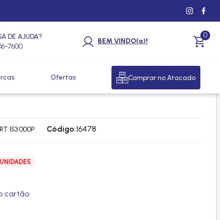
0
SA DE AJUDA?
BEM VINDO(a)!
206-7600
rcas
Ofertas
Comprar no Atacado
SACAO MERCEDES ACCELO 915C
Código:
16478
RT 153 000P
 UNIDADES
 cartão