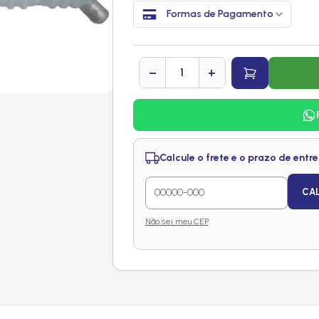
Formas de Pagamento
−
+
Calcule o frete e o prazo de entr
CA
Não sei meu CEP