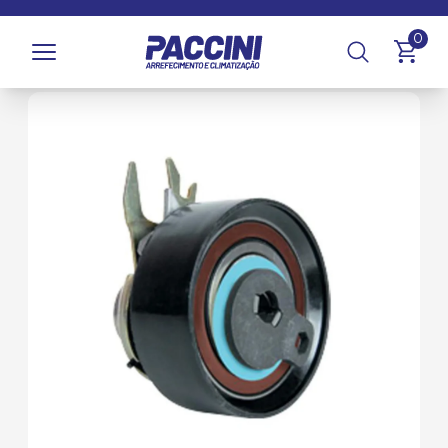
Página inicial
/
Produtos
/
Climatização
/
Compressores e
0
Componentes
/
Rolamentos Tensionadores