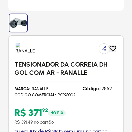
TENSIONADOR DA CORREIA DH
GOL COM AR - RANALLE
Código:
12852
MARCA
RANALLE
CODIGO COMERCIAL
PC195002
R$ 371
92
NO PIX
R$ 391,49 no cartão
ou em
10x de R$ 39,15 sem juros
no cartão