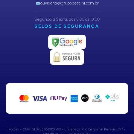
ouvidoria@grupopaccini.com.br
Segunda a Sexta, das 8:00 às 18:00
SELOS DE SEGURANÇA
Paccini - CNPJ: 51.023.505/0001-02 - Endereço: Rua Benjamin Pereira, 377 -