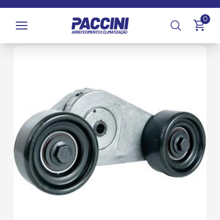
Página inicial
/
Produtos
/
Climatização
/
Compressores e
0
Componentes
/
Rolamentos Tensionadores