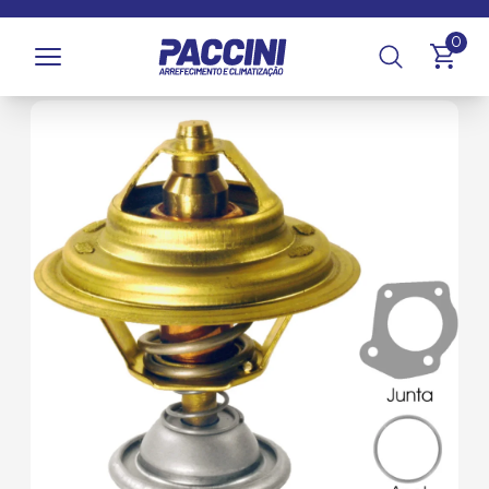
Página inicial
/
Produtos
/
Arrefecimento
/
Válvulas
0
Termostáticas
/
Válvulas Termostáticas