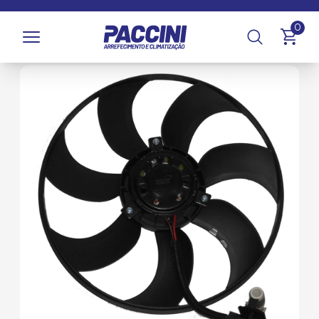
Página inicial
/
Produtos
/
Arrefecimento
/
GMV e Ventoinhas
0
/
Ventoinhas