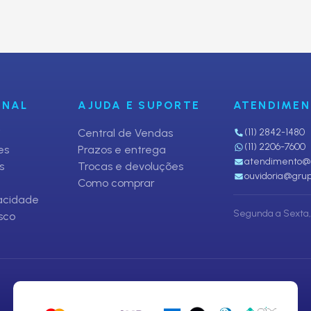
fertas
ONAL
AJUDA E SUPORTE
ATENDIME
i
Central de Vendas
(11) 2842-1480
(11) 2206-7600
es
Prazos e entrega
atendimento@p
s
Trocas e devoluções
ouvidoria@grup
Como comprar
vacidade
Segunda a Sexta, 
sco