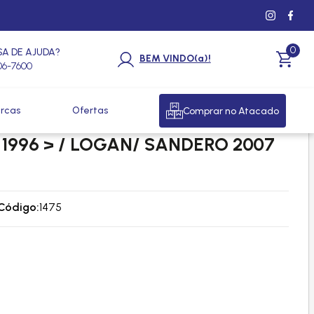
0
SA DE AJUDA?
BEM VINDO(a)!
206-7600
rcas
Ofertas
Comprar no Atacado
ADOR RENAULT CLIO/ SCENIC/
1996 > / LOGAN/ SANDERO 2007
Código:
1475