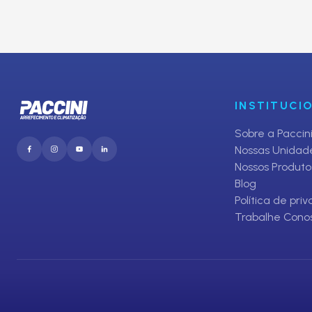
Inscreva-se em nosso Clube de O
E receba promoções exclusivas da Paccini
INSTITUCI
Sobre a Paccin
Nossas Unidad
Nossos Produto
Blog
Política de pri
Trabalhe Cono