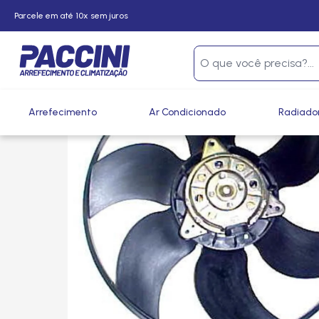
Parcele em até 10x sem juros
Página inicial
/
Produtos
/
Arrefecimento
/
GMV e Ventoinh
Arrefecimento
Ar Condicionado
Radiado