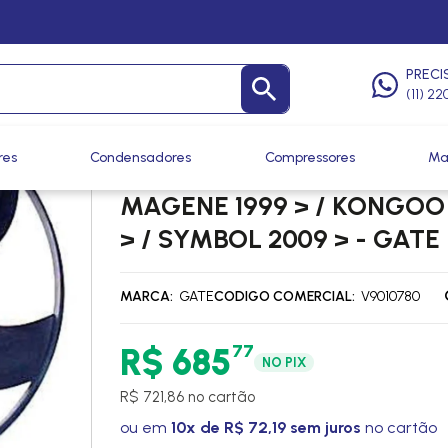
as
/
Ventoinhas
PRECI
(11) 2
res
Condensadores
Compressores
Ma
VENTOINHA ELETROVENTIL
MAGENE 1999 > / KONGOO 
> / SYMBOL 2009 > - GATE
MARCA
GATE
CODIGO COMERCIAL
V9010780
77
R$ 685
NO PIX
R$ 721,86 no cartão
ou em
10x de R$ 72,19 sem juros
no cartão