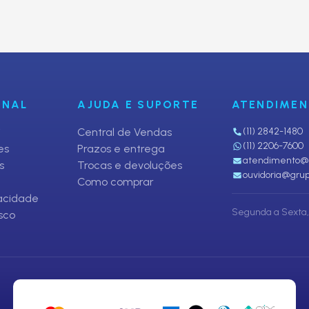
fertas
ONAL
AJUDA E SUPORTE
ATENDIME
i
Central de Vendas
(11) 2842-1480
(11) 2206-7600
es
Prazos e entrega
atendimento@p
s
Trocas e devoluções
ouvidoria@grup
Como comprar
vacidade
Segunda a Sexta, 
sco