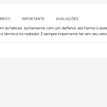
RRO?)
IMPORTANTE
AVALIAÇÕES
com as hélices. Juntamente com um defletor, ela forma o sis
roca térmica no radiador. É sempre importante ter em seu ve
Produtos relacionados