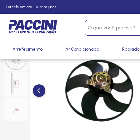
Parcele em até 10x sem juros
Página inicial
/
Produtos
/
Arrefecimento
/
GMV e Ventoinh
Arrefecimento
Ar Condicionado
Radiado