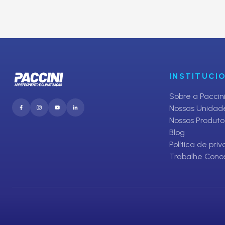
Inscreva-se em nosso Clube de O
E receba promoções exclusivas da Paccini
INSTITUCI
Sobre a Paccin
Nossas Unidad
Nossos Produto
Blog
Política de pri
Trabalhe Cono