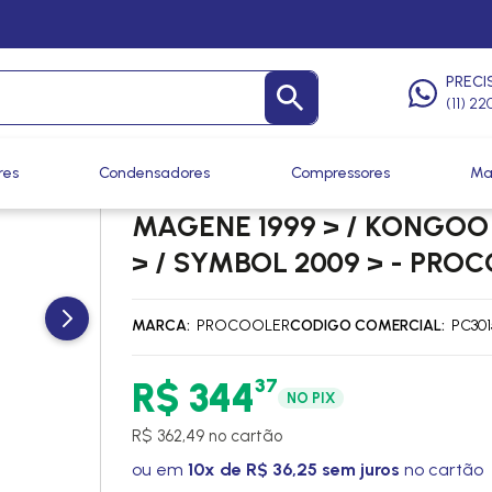
as
/
Ventoinhas
PRECI
(11) 2
res
Condensadores
Compressores
Ma
VENTOINHA ELETROVENTIL
MAGENE 1999 > / KONGOO 
> / SYMBOL 2009 > - PRO
MARCA
PROCOOLER
CODIGO COMERCIAL
PC301
37
R$ 344
NO PIX
R$ 362,49 no cartão
ou em
10x de R$ 36,25 sem juros
no cartão