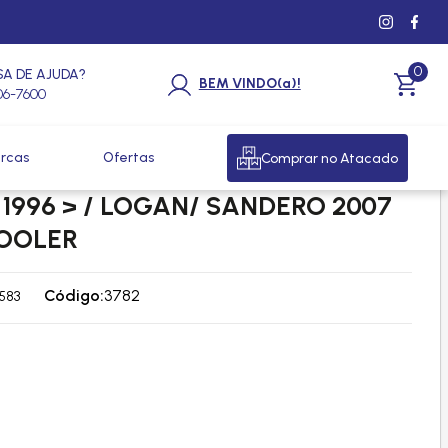
0
SA DE AJUDA?
BEM VINDO(a)!
206-7600
rcas
Ofertas
Comprar no Atacado
ADOR RENAULT CLIO/ SCENIC/
1996 > / LOGAN/ SANDERO 2007
COOLER
Código:
3782
583