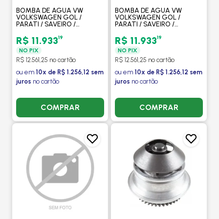
BOMBA DE AGUA VW
BOMBA DE AGUA VW
VOLKSWAGEN GOL /
VOLKSWAGEN GOL /
PARATI / SAVEIRO /
PARATI / SAVEIRO /
QUANTUM 1.6 / 1.8 / 2.0 1995
QUANTUM 1.6 / 1.8 / 2.0 1995
EM DIANTE MANUAL COM
EM DIANTE MANUAL COM
19
19
R$ 11.933
R$ 11.933
OU SEM AR - INDISA
OU SEM AR - URBA
NO PIX
NO PIX
R$ 12.561,25 no cartão
R$ 12.561,25 no cartão
ou em
10x de R$ 1.256,12 sem
ou em
10x de R$ 1.256,12 sem
juros
no cartão
juros
no cartão
COMPRAR
COMPRAR