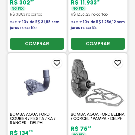
89
19
R$ 302
R$ 11.933
NO PIX
NO PIX
R$ 318,83 no cartão
R$ 12.561,25 no cartão
ou em
10x de R$ 31,88 sem
ou em
10x de R$ 1.256,12 sem
juros
no cartão
juros
no cartão
COMPRAR
COMPRAR
BOMBA AGUA FORD
BOMBA AGUA FORD BELINA
COURIER / FIESTA / KA /
/ CORCEL / PAMPA - DELPHI
RANGER - DELPHI
33
R$ 75
94
R$ 134
NO PIX