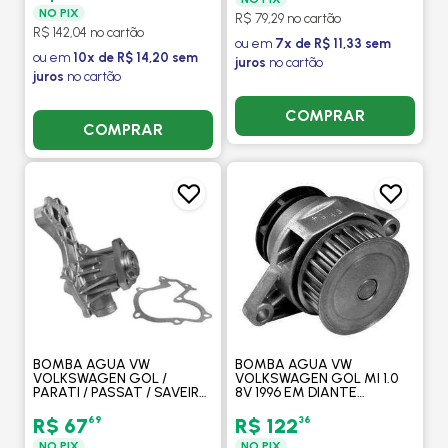
NO PIX
R$ 79,29 no cartão
R$ 142,04 no cartão
ou em
7x de R$ 11,33 sem
ou em
10x de R$ 14,20 sem
juros
no cartão
juros
no cartão
COMPRAR
COMPRAR
BOMBA AGUA VW
BOMBA AGUA VW
VOLKSWAGEN GOL /
VOLKSWAGEN GOL MI 1.0
PARATI / PASSAT / SAVEIRO
8V 1996 EM DIANTE
/ VOYAGE - DELPHI
MANUAL COM OU SEM AR -
DELPHI
69
36
R$ 67
R$ 122
NO PIX
NO PIX