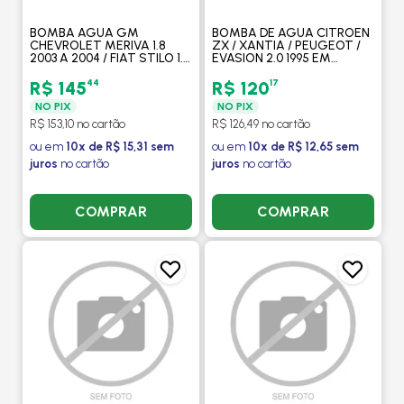
BOMBA AGUA GM
BOMBA DE AGUA CITROEN
CHEVROLET MERIVA 1.8
ZX / XANTIA / PEUGEOT /
2003 A 2004 / FIAT STILO 1.8
EVASION 2.0 1995 EM
2005 A 2006 - DELPHI
DIANTE - V. FRANCA
44
17
R$ 145
R$ 120
NO PIX
NO PIX
R$ 153,10 no cartão
R$ 126,49 no cartão
ou em
10x de R$ 15,31 sem
ou em
10x de R$ 12,65 sem
juros
no cartão
juros
no cartão
COMPRAR
COMPRAR