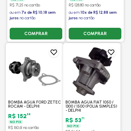
R$ 71,25 no cartão
R$ 128,80 no cartão
ou em
7x de R$ 10,18 sem
ou em
10x de R$ 12,88 sem
juros
no cartão
juros
no cartão
COMPRAR
COMPRAR
BOMBA AGUA FORD ZETEC
BOMBA AGUA FIAT 1050 /
ROCAM - DELPHI
1300 / 1500 (POLIA SIMPLES)
- DELPHI
58
R$ 152
71
R$ 53
NO PIX
NO PIX
R$ 160,61 no cartão