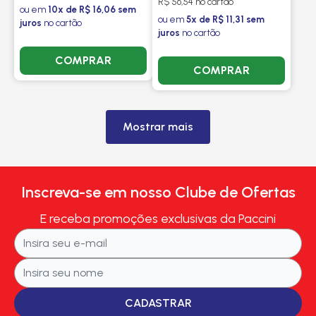
R$ 56,54 no cartão
ou em
10x de R$ 16,06 sem
ou em
5x de R$ 11,31 sem
juros
no cartão
juros
no cartão
COMPRAR
COMPRAR
Mostrar mais
Inscreva-se em nosso Clube de Ofertas
E receba promoções exclusivas da Paccini
CADASTRAR