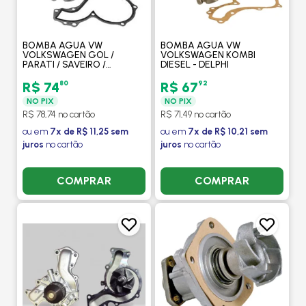
BOMBA AGUA VW
BOMBA AGUA VW
VOLKSWAGEN GOL /
VOLKSWAGEN KOMBI
PARATI / SAVEIRO /
DIESEL - DELPHI
QUANTUM 1.6 / 1.8 / 2.0 1995
EM DIANTE MANUAL COM
80
92
R$ 74
R$ 67
OU SEM AR - DELPHI
NO PIX
NO PIX
R$ 78,74 no cartão
R$ 71,49 no cartão
ou em
7x de R$ 11,25 sem
ou em
7x de R$ 10,21 sem
juros
no cartão
juros
no cartão
COMPRAR
COMPRAR