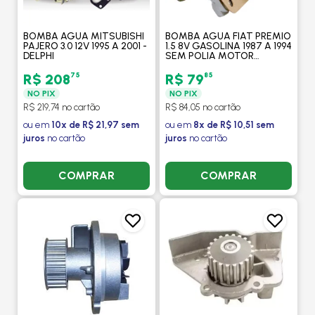
BOMBA AGUA MITSUBISHI
BOMBA AGUA FIAT PREMIO
PAJERO 3.0 12V 1995 A 2001 -
1.5 8V GASOLINA 1987 A 1994
DELPHI
SEM POLIA MOTOR
ARGENTINO/ PREMIO/ TIPO
1.6 8V 1993 A 1995 - DELPHI
75
85
R$ 208
R$ 79
NO PIX
NO PIX
R$ 219,74 no cartão
R$ 84,05 no cartão
ou em
10x de R$ 21,97 sem
ou em
8x de R$ 10,51 sem
juros
no cartão
juros
no cartão
COMPRAR
COMPRAR