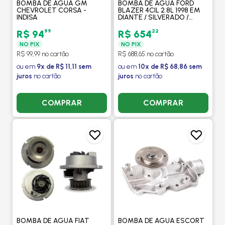
BOMBA DE AGUA GM
BOMBA DE AGUA FORD
CHEVROLET CORSA -
BLAZER 4CIL 2.8L 1998 EM
INDISA
DIANTE / SILVERADO /
MOTOR MWM / MBB SPRINT
/ F250 / FRONTIER 2.8 /
99
22
R$ 94
R$ 654
XTERR - INDISA
NO PIX
NO PIX
R$ 99,99 no cartão
R$ 688,65 no cartão
ou em
9x de R$ 11,11 sem
ou em
10x de R$ 68,86 sem
juros
no cartão
juros
no cartão
COMPRAR
COMPRAR
BOMBA DE AGUA FIAT
BOMBA DE AGUA ESCORT