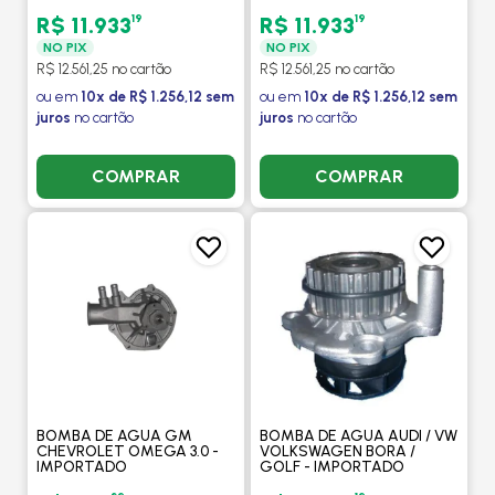
VOLKSWAGEN GOLF 2.8
1995 A 1996 - IMPORTADO
19
19
R$ 11.933
R$ 11.933
NO PIX
NO PIX
R$ 12.561,25 no cartão
R$ 12.561,25 no cartão
ou em
10x de R$ 1.256,12 sem
ou em
10x de R$ 1.256,12 sem
juros
no cartão
juros
no cartão
COMPRAR
COMPRAR
BOMBA DE AGUA GM
BOMBA DE AGUA AUDI / VW
CHEVROLET OMEGA 3.0 -
VOLKSWAGEN BORA /
IMPORTADO
GOLF - IMPORTADO