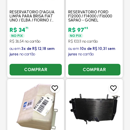
RESERVATORIO D'AGUA
RESERVATORIO FORD
LIMPA PARA BRISA FIAT
F12000 / F14000 / F16000
UNO / ELBA / FIORINO /
SAPAO - GONEL
PREMIO - GONEL
71
95
R$ 34
R$ 97
NO PIX
NO PIX
R$ 36,54 no cartão
R$ 103,11 no cartão
ou em
3x de R$ 12,18 sem
ou em
10x de R$ 10,31 sem
juros
no cartão
juros
no cartão
COMPRAR
COMPRAR