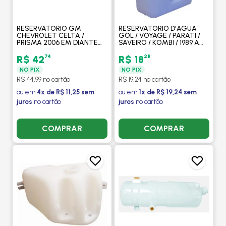
RESERVATORIO GM
RESERVATORIO D'AGUA
CHEVROLET CELTA /
GOL / VOYAGE / PARATI /
PRISMA 2006 EM DIANTE
SAVEIRO / KOMBI / 1989 A
COM 2 SAIDAS E 1 RETORNO
2005 1.6 - GONEL
- VALEO
74
28
R$ 42
R$ 18
NO PIX
NO PIX
R$ 44,99 no cartão
R$ 19,24 no cartão
ou em
4x de R$ 11,25 sem
ou em
1x de R$ 19,24 sem
juros
no cartão
juros
no cartão
COMPRAR
COMPRAR