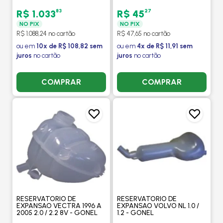
BEHR HELLA
LIMPADOR PARA BRISA -
GONEL
83
27
R$ 1.033
R$ 45
NO PIX
NO PIX
R$ 1.088,24 no cartão
R$ 47,65 no cartão
ou em
10x de R$ 108,82 sem
ou em
4x de R$ 11,91 sem
juros
no cartão
juros
no cartão
COMPRAR
COMPRAR
RESERVATORIO DE
RESERVATORIO DE
EXPANSAO VECTRA 1996 A
EXPANSAO VOLVO NL 1.0 /
2005 2.0 / 2.2 8V - GONEL
1.2 - GONEL