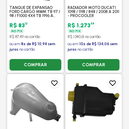
TANQUE DE EXPANSAO
RADIADOR MOTO DUCATI
FORD CARGO MWM TB 97 /
1098 / 1198 / 848 / 2008 A 2011
98 / F1000 4X4 TB 1996 A
- PROCOOLER
1998 / F1000 4.3 TB 1996 A
1998 - RESERPLAST
12
58
R$ 83
R$ 1.273
NO PIX
NO PIX
R$ 87,49 no cartão
R$ 1.340,61 no cartão
ou em
8x de R$ 10,94 sem
ou em
10x de R$ 134,06 sem
juros
no cartão
juros
no cartão
COMPRAR
COMPRAR