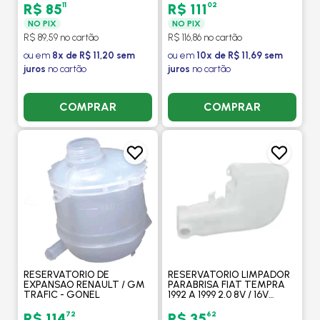
11
02
R$ 85
R$ 111
NO PIX
NO PIX
R$ 89,59 no cartão
R$ 116,86 no cartão
ou em
8x de R$ 11,20 sem
ou em
10x de R$ 11,69 sem
juros
no cartão
juros
no cartão
COMPRAR
COMPRAR
RESERVATORIO DE
RESERVATORIO LIMPADOR
EXPANSAO RENAULT / GM
PARABRISA FIAT TEMPRA
TRAFIC - GONEL
1992 A 1999 2.0 8V / 16V
(TURBO COM - GONEL
72
62
R$ 114
R$ 35