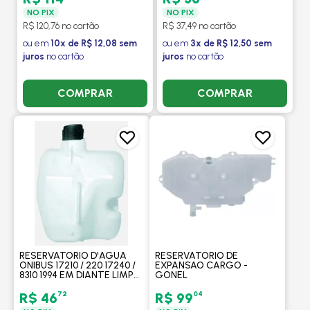
NO PIX
NO PIX
R$ 120,76 no cartão
R$ 37,49 no cartão
ou em
10x de R$ 12,08 sem
ou em
3x de R$ 12,50 sem
juros
no cartão
juros
no cartão
COMPRAR
COMPRAR
RESERVATORIO D'AGUA
RESERVATORIO DE
ONIBUS 17210 / 220 17240 /
EXPANSAO CARGO -
8310 1994 EM DIANTE LIMP
GONEL
PARA BRISA - GONEL
72
04
R$ 46
R$ 99