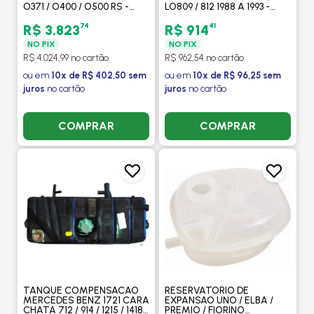
O371 / O400 / O500 RS -
LO809 / 812 1988 A 1993 -
BEHR HELLA
BEHR HELLA
74
41
R$ 3.823
R$ 914
NO PIX
NO PIX
R$ 4.024,99 no cartão
R$ 962,54 no cartão
ou em
10x de R$ 402,50 sem
ou em
10x de R$ 96,25 sem
juros
no cartão
juros
no cartão
COMPRAR
COMPRAR
TANQUE COMPENSACAO
RESERVATORIO DE
MERCEDES BENZ 1721 CARA
EXPANSAO UNO / ELBA /
CHATA 712 / 914 / 1215 / 1418 -
PREMIO / FIORINO