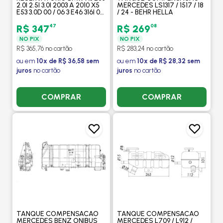
2.0I 2.5I 3.0I 2003 A 2010 X5
MERCEDES LS1317 / 1517 / 18
E53 3.0D 00 / 06 3 E46 316I 02
/ 24 - BEHR HELLA
/ 05 318I 01 / 05 323TI 1998 A
2000 - PROCOOLER
47
08
R$ 347
R$ 269
NO PIX
NO PIX
R$ 365,76 no cartão
R$ 283,24 no cartão
ou em
10x de R$ 36,58 sem
ou em
10x de R$ 28,32 sem
juros
no cartão
juros
no cartão
COMPRAR
COMPRAR
TANQUE COMPENSACAO
TANQUE COMPENSACAO
MERCEDES BENZ ONIBUS
MERCEDES L709 / L912 /