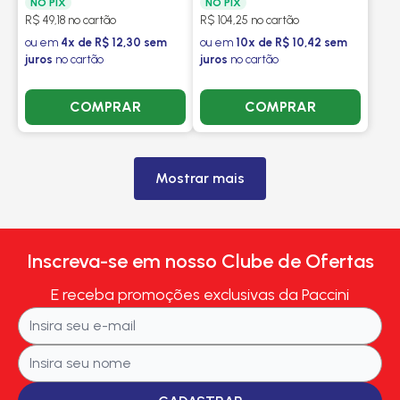
NO PIX
NO PIX
R$ 49,18 no cartão
R$ 104,25 no cartão
ou em
4x de R$ 12,30 sem
ou em
10x de R$ 10,42 sem
juros
no cartão
juros
no cartão
COMPRAR
COMPRAR
Mostrar mais
Inscreva-se em nosso Clube de Ofertas
E receba promoções exclusivas da Paccini