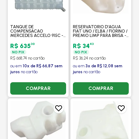
TANQUE DE
RESERVATORIO D'AGUA
COMPENSACAO
FIAT UNO / ELBA / FIORINO /
MERCEDES ACCELO 915C -
PREMIO LIMP PARA BRISA -
MAHLE
GONEL
30
43
R$ 635
R$ 34
NO PIX
NO PIX
R$ 668,74 no cartão
R$ 36,24 no cartão
ou em
10x de R$ 66,87 sem
ou em
3x de R$ 12,08 sem
juros
no cartão
juros
no cartão
COMPRAR
COMPRAR