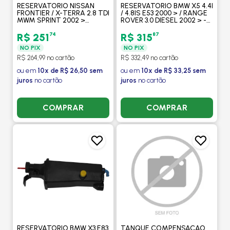
RESERVATORIO NISSAN
RESERVATORIO BMW X5 4.4I
FRONTIER / X-TERRA 2.8 TDI
/ 4.8IS E53 2000 > / RANGE
MWM SPRINT 2002 >
ROVER 3.0 DIESEL 2002 > -
MANUAL COM AR - VALEO
PROCOOLER
74
87
R$ 251
R$ 315
NO PIX
NO PIX
R$ 264,99 no cartão
R$ 332,49 no cartão
ou em
10x de R$ 26,50 sem
ou em
10x de R$ 33,25 sem
juros
no cartão
juros
no cartão
COMPRAR
COMPRAR
RESERVATORIO BMW X3 E83
TANQUE COMPENSACAO