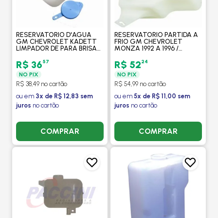
RESERVATORIO D'AGUA
RESERVATORIO PARTIDA A
GM CHEVROLET KADETT
FRIO GM CHEVROLET
LIMPADOR DE PARA BRISA
MONZA 1992 A 1996 /
DIANTEIRO - GONEL
KADETT 89 / 1992 1.8 / 2.0 -
GONEL
57
24
R$ 36
R$ 52
NO PIX
NO PIX
R$ 38,49 no cartão
R$ 54,99 no cartão
ou em
3x de R$ 12,83 sem
ou em
5x de R$ 11,00 sem
juros
no cartão
juros
no cartão
COMPRAR
COMPRAR