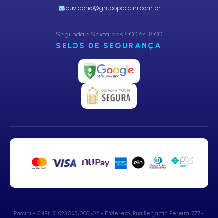
ouvidoria@grupopaccini.com.br
Segunda a Sexta, das 8:00 às 18:00
SELOS DE SEGURANÇA
Paccini - CNPJ: 51.023.505/0001-02 - Endereço: Rua Benjamin Pereira, 377 -