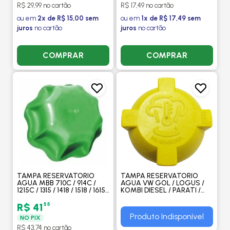
R$ 29,99 no cartão
R$ 17,49 no cartão
ou em
2x de R$ 15,00 sem
ou em
1x de R$ 17,49 sem
juros
no cartão
juros
no cartão
COMPRAR
COMPRAR
TAMPA RESERVATORIO
TAMPA RESERVATORIO
AGUA MBB 710C / 914C /
AGUA VW GOL / LOGUS /
1215C / 1315 / 1418 / 1518 / 1615 /
KOMBI DIESEL / PARATI /
1618 / 1725 / 1718 / 1938 /
POINTER / SAVEIRO /
IVECO 450-E37 - CLICK
SANATANA / QUANTUN -
55
R$ 41
CLICK
Produto Indisponível
NO PIX
R$ 43,74 no cartão