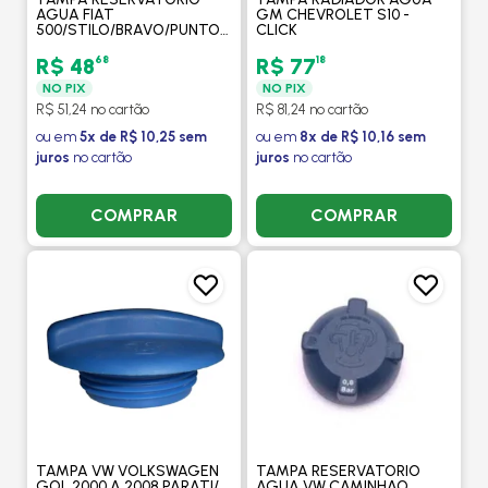
AGUA FIAT
GM CHEVROLET S10 -
500/STILO/BRAVO/PUNTO/LINEA/UNO/NOVO
CLICK
PALIO/NOVO UNO
/FIORINO/MOBI/DUCATO/
68
18
R$ 48
R$ 77
GRAND SIENA - CLICK
NO PIX
NO PIX
R$ 51,24 no cartão
R$ 81,24 no cartão
ou em
5x de R$ 10,25 sem
ou em
8x de R$ 10,16 sem
juros
no cartão
juros
no cartão
COMPRAR
COMPRAR
TAMPA VW VOLKSWAGEN
TAMPA RESERVATORIO
GOL 2000 A 2008 PARATI/
AGUA VW CAMINHAO