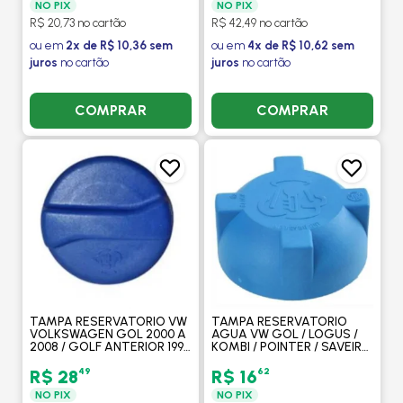
NO PIX
NO PIX
R$ 20,73 no cartão
R$ 42,49 no cartão
ou em
2x de R$ 10,36 sem
ou em
4x de R$ 10,62 sem
juros
no cartão
juros
no cartão
COMPRAR
COMPRAR
TAMPA RESERVATORIO VW
TAMPA RESERVATORIO
VOLKSWAGEN GOL 2000 A
AGUA VW GOL / LOGUS /
2008 / GOLF ANTERIOR 1998
KOMBI / POINTER / SAVEIRO
/ POLO 1996 A 2003 /
/ SANTANA / QUANTUN /
CARAVELLE 1998 A 2000 -
VOYAGE - CLICK
49
62
R$ 28
R$ 16
CLICK
NO PIX
NO PIX