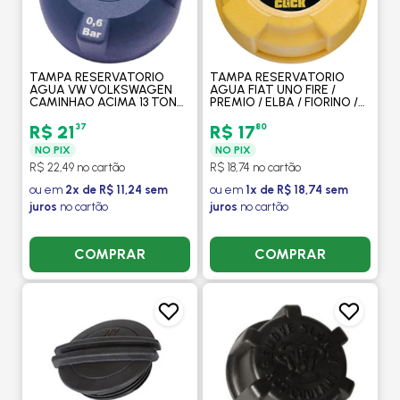
TAMPA RESERVATORIO
TAMPA RESERVATORIO
AGUA VW VOLKSWAGEN
AGUA FIAT UNO FIRE /
CAMINHAO ACIMA 13 TON
PREMIO / ELBA / FIORINO /
(EXCETO 850/23.150) 2005
TEMPRA / DUCATO / PALIO
EM DIANTE / AGRALE
/ SIENA / STRADA - CLICK
37
80
R$ 21
R$ 17
CAMINHOES - CLICK
NO PIX
NO PIX
R$ 22,49 no cartão
R$ 18,74 no cartão
ou em
2x de R$ 11,24 sem
ou em
1x de R$ 18,74 sem
juros
no cartão
juros
no cartão
COMPRAR
COMPRAR