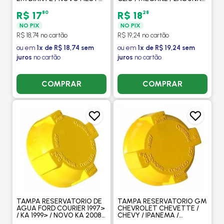
SEDAN 2004 EM DIANTE /
/SCENIC /KANGOO /TRAFIX
ECOSPORT 2003 EM
EXPRESS / 2006 EM DIANTE
80
28
R$ 17
R$ 18
DIANTE - CLICK
- CLICK
NO PIX
NO PIX
R$ 18,74 no cartão
R$ 19,24 no cartão
ou em
1x de R$ 18,74 sem
ou em
1x de R$ 19,24 sem
juros
no cartão
juros
no cartão
COMPRAR
COMPRAR
TAMPA RESERVATORIO DE
TAMPA RESERVATORIO GM
AGUA FORD COURIER 1997>
CHEVROLET CHEVETTE /
/ KA 1999> / NOVO KA 2008>
CHEVY / IPANEMA /
/ FOCUS 2007>2010 /
KADETT / MONZA /