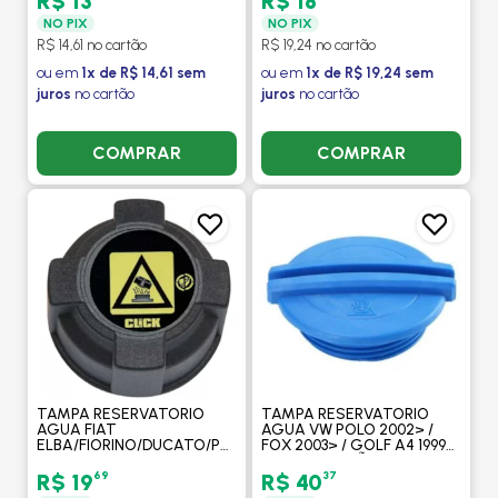
R$ 13
R$ 18
FIORINO - CLICK
NO PIX
NO PIX
R$ 14,61 no cartão
R$ 19,24 no cartão
ou em
1x de R$ 14,61 sem
ou em
1x de R$ 19,24 sem
juros
no cartão
juros
no cartão
COMPRAR
COMPRAR
TAMPA RESERVATORIO
TAMPA RESERVATORIO
AGUA FIAT
AGUA VW POLO 2002> /
ELBA/FIORINO/DUCATO/PREMIO/TEMPRA/UNO/UNO
FOX 2003> / GOLF A4 1999>
FIRE/PALIO/SIENA/STRADA
/ VW CAMINHÕES
/ PEUGEOT BOXER/JUMP -
CONSTELLATION - CLICK
69
37
R$ 19
R$ 40
CLICK