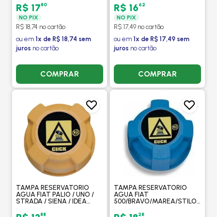
FIESTA STREET 1996>2004
OMEGA / VECTRA / ASTRA
80
62
R$ 17
R$ 16
- CLICK
/ S-10 / BLAZER - CLICK
NO PIX
NO PIX
R$ 18,74 no cartão
R$ 17,49 no cartão
ou em
1x de R$ 18,74 sem
ou em
1x de R$ 17,49 sem
juros
no cartão
juros
no cartão
COMPRAR
COMPRAR
TAMPA RESERVATORIO
TAMPA RESERVATORIO
AGUA FIAT PALIO / UNO /
AGUA FIAT
STRADA / SIENA / IDEA
500/BRAVO/MAREA/STILO/DOBL
/STILO / MAREA / DOBLO /
SIENA/NOVO UNO - CLICK
PUNTO / ALFA / BRAVA /
88
28