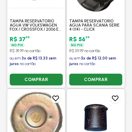
TAMPA RESERVATORIO
TAMPA RESERVATORIO
AGUA VW VOLKSWAGEN
AGUA PARA SCANIA SERIE
FOX / CROSSFOX / 2006 EM
4 (114) - CLICK
DIANTE COM AR / UP 1.0 /
GOLF 1.4TSI / 2014 EM
99
99
R$ 37
R$ 56
DIANTE - CLICK
NO PIX
NO PIX
R$ 39,99 no cartão
R$ 59,99 no cartão
ou em
3x de R$ 13,33 sem
ou em
5x de R$ 12,00 sem
juros
no cartão
juros
no cartão
COMPRAR
COMPRAR