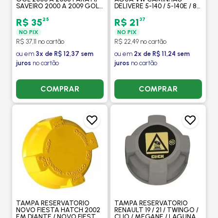
SAVEIRO 2000 A 2009 GOLF
DELIVERE 5-140 / 5-140E / 8-
97 PASSAT 96 POLO/
150E / 8-150 2005> / ONIBUS
CLASSIC/ VAN/ EUROVAN/
17.260E-OT / 18.320E-OT -
25
37
R$ 35
R$ 21
CARAVELLE - FLORIO
CLICK
NO PIX
NO PIX
R$ 37,11 no cartão
R$ 22,49 no cartão
ou em
3x de R$ 12,37 sem
ou em
2x de R$ 11,24 sem
juros
no cartão
juros
no cartão
COMPRAR
COMPRAR
TAMPA RESERVATORIO
TAMPA RESERVATORIO
NOVO FIESTA HATCH 2002
RENAULT 19 / 21 / TWINGO /
EM DIANTE / NOVO FIESTA
CLIO / MEGANE / LAGUNA