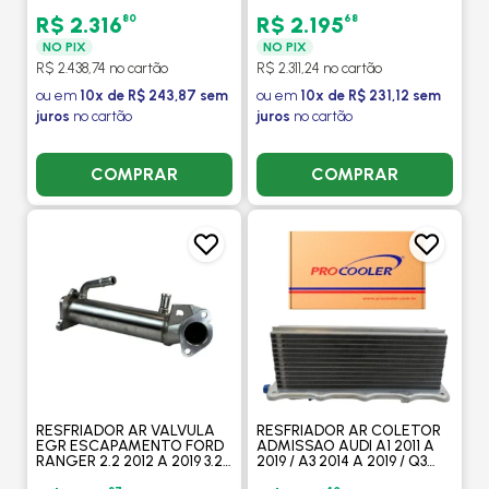
2.2 2006 A 2018 -
/ KIA BONGO 2.5 2013 A
PROCOOLER
2022 - PROCOOLER
80
68
R$ 2.316
R$ 2.195
NO PIX
NO PIX
R$ 2.438,74 no cartão
R$ 2.311,24 no cartão
ou em
10x de R$ 243,87 sem
ou em
10x de R$ 231,12 sem
juros
no cartão
juros
no cartão
COMPRAR
COMPRAR
RESFRIADOR AR VALVULA
RESFRIADOR AR COLETOR
EGR ESCAPAMENTO FORD
ADMISSAO AUDI A1 2011 A
RANGER 2.2 2012 A 2019 3.2
2019 / A3 2014 A 2019 / Q3
2012 A 2015 - PROCOOLER
2013 A 2019 / 1.4 TFSI -