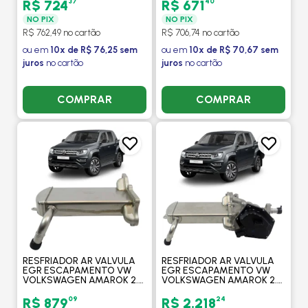
PROCOOLER
37
40
R$ 724
R$ 671
NO PIX
NO PIX
R$ 762,49 no cartão
R$ 706,74 no cartão
ou em
10x de R$ 76,25 sem
ou em
10x de R$ 70,67 sem
juros
no cartão
juros
no cartão
COMPRAR
COMPRAR
RESFRIADOR AR VALVULA
RESFRIADOR AR VALVULA
EGR ESCAPAMENTO VW
EGR ESCAPAMENTO VW
VOLKSWAGEN AMAROK 2.0
VOLKSWAGEN AMAROK 2.0
TDI 2012 A 2017 -
TDI 2012 A 2017 COM
PROCOOLER
VALVULA EGR -
09
24
R$ 879
R$ 2.218