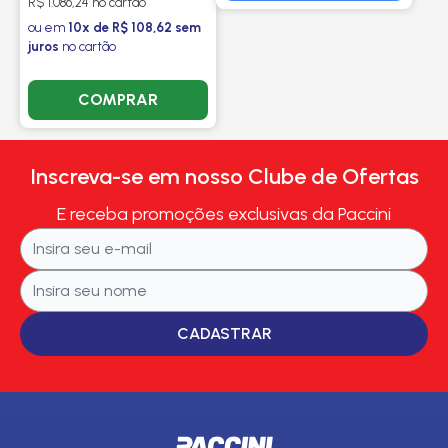
R$ 1.086,24 no cartão
ou em
10x de R$ 108,62 sem
juros
no cartão
COMPRAR
Inscreva-se em nosso Clube de Ofertas
E receba promoções exclusivas da Paccini
CADASTRAR