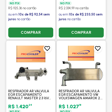
PROCOOLER
NO PIX
NO PIX
R$ 925,36 no cartão
R$ 2.334,99 no cartão
ou em
10x de R$ 92,54 sem
ou em
10x de R$ 233,50 sem
juros
no cartão
juros
no cartão
COMPRAR
COMPRAR
RESFRIADOR AR VALVULA
RESFRIADOR AR VALVULA
EGR ESCAPAMENTO
EGR ESCAPAMENTO VW
RENAULT MASTER 2.3 16V
VOLKSWAGEN AMAROK 2.0
2014 > - PROCOOLER
16V TURBO INTERCOOLER
DIESEL 2010 > -
24
18
R$ 1.420
R$ 1.027
PROCOOLER
NO PIX
NO PIX