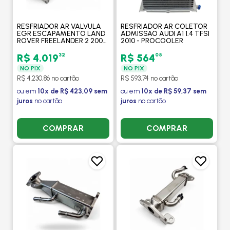
RESFRIADOR AR VALVULA
RESFRIADOR AR COLETOR
EGR ESCAPAMENTO LAND
ADMISSAO AUDI A1 1.4 TFSI
ROVER FREELANDER 2 2006
2010 - PROCOOLER
A 2014 / DISCOVERY SPORT
2015> / RANGE ROVER
32
05
R$ 4.019
R$ 564
EVOQUE - PROCOOLER
NO PIX
NO PIX
R$ 4.230,86 no cartão
R$ 593,74 no cartão
ou em
10x de R$ 423,09 sem
ou em
10x de R$ 59,37 sem
juros
no cartão
juros
no cartão
COMPRAR
COMPRAR