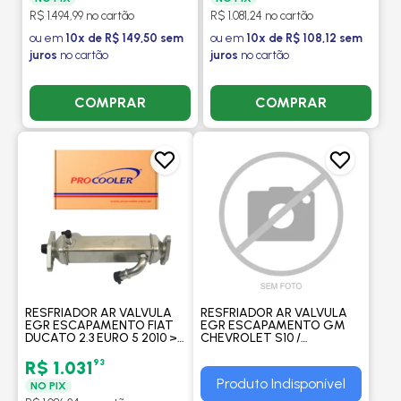
R$ 1.494,99 no cartão
R$ 1.081,24 no cartão
ou em
10x de R$ 149,50 sem
ou em
10x de R$ 108,12 sem
juros
no cartão
juros
no cartão
COMPRAR
COMPRAR
RESFRIADOR AR VALVULA
RESFRIADOR AR VALVULA
EGR ESCAPAMENTO FIAT
EGR ESCAPAMENTO GM
DUCATO 2.3 EURO 5 2010 > -
CHEVROLET S10 /
PROCOOLER
TRAILBLAZER 2.8 2012 A
2016 - PROCOOLER
93
R$ 1.031
Produto Indisponível
NO PIX