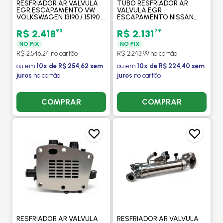
RESFRIADOR AR VALVULA
TUBO RESFRIADOR AR
EGR ESCAPAMENTO VW
VALVULA EGR
VOLKSWAGEN 13190 / 15190 /
ESCAPAMENTO NISSAN
17190 / 15190OD / 17230OD /
FRONTIER 2.5 2007 A 2015 -
23230 REFIL - PROCOOLER
PROCOOLER
93
79
R$ 2.418
R$ 2.131
NO PIX
NO PIX
R$ 2.546,24 no cartão
R$ 2.243,99 no cartão
ou em
10x de R$ 254,62 sem
ou em
10x de R$ 224,40 sem
juros
no cartão
juros
no cartão
COMPRAR
COMPRAR
RESFRIADOR AR VALVULA
RESFRIADOR AR VALVULA