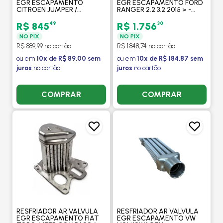
EGR ESCAPAMENTO
EGR ESCAPAMENTO FORD
CITROEN JUMPER /
RANGER 2.2 3.2 2015 > -
PEUGEOT BOXER 2.0 2.2
PROCOOLER
2018 A 2022 - PROCOOLER
49
30
R$ 845
R$ 1.756
NO PIX
NO PIX
R$ 889,99 no cartão
R$ 1.848,74 no cartão
ou em
10x de R$ 89,00 sem
ou em
10x de R$ 184,87 sem
juros
no cartão
juros
no cartão
COMPRAR
COMPRAR
RESFRIADOR AR VALVULA
RESFRIADOR AR VALVULA
EGR ESCAPAMENTO FIAT
EGR ESCAPAMENTO VW