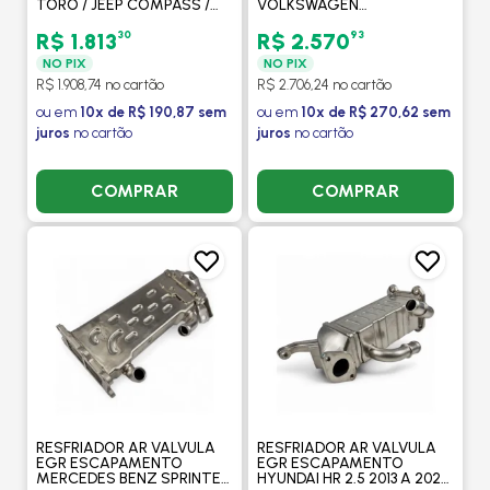
TORO / JEEP COMPASS /
VOLKSWAGEN
RENEGADE 2.0 DIESEL -
CONSTELLATION EURO 5
PROCOOLER
17280 / 24280 / 26280 /
30
93
R$ 1.813
R$ 2.570
31280 / 17260 REFIL -
NO PIX
NO PIX
PROCOOLER
R$ 1.908,74 no cartão
R$ 2.706,24 no cartão
ou em
10x de R$ 190,87 sem
ou em
10x de R$ 270,62 sem
juros
no cartão
juros
no cartão
COMPRAR
COMPRAR
RESFRIADOR AR VALVULA
RESFRIADOR AR VALVULA
EGR ESCAPAMENTO
EGR ESCAPAMENTO
MERCEDES BENZ SPRINTER
HYUNDAI HR 2.5 2013 A 2022