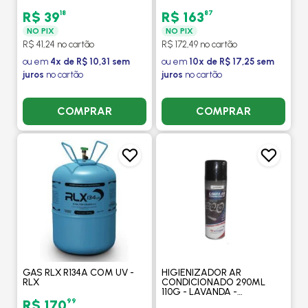
18
87
R$ 39
R$ 163
NO PIX
NO PIX
R$ 41,24 no cartão
R$ 172,49 no cartão
ou em
4x de R$ 10,31 sem
ou em
10x de R$ 17,25 sem
juros
no cartão
juros
no cartão
COMPRAR
COMPRAR
GAS RLX R134A COM UV -
HIGIENIZADOR AR
RLX
CONDICIONADO 290ML
110G - LAVANDA -
PROCOOLER
99
R$ 170