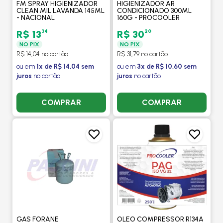
FM SPRAY HIGIENIZADOR
HIGIENIZADOR AR
CLEAN MIL LAVANDA 145ML
CONDICIONADO 300ML
- NACIONAL
160G - PROCOOLER
34
20
R$ 13
R$ 30
NO PIX
NO PIX
R$ 14,04 no cartão
R$ 31,79 no cartão
ou em
1x de R$ 14,04 sem
ou em
3x de R$ 10,60 sem
juros
no cartão
juros
no cartão
COMPRAR
COMPRAR
GAS FORANE
OLEO COMPRESSOR R134A