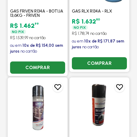
GAS FRIVEN R134A - BOTIJA
GAS RLX R134A - RLX
13,6KG - FRIVEN
80
R$ 1.632
99
R$ 1.462
NO PIX
NO PIX
R$ 1.718,74 no cartão
R$ 1.539,99 no cartão
ou em
10x de R$ 171,87 sem
ou em
10x de R$ 154,00 sem
juros
no cartão
juros
no cartão
COMPRAR
COMPRAR