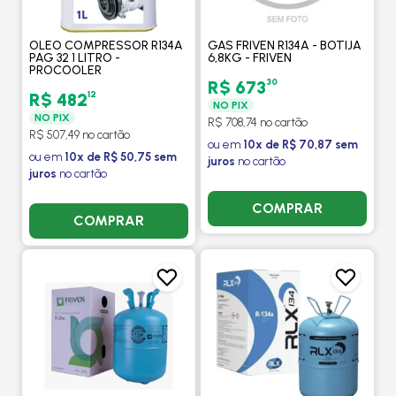
OLEO COMPRESSOR R134A
GAS FRIVEN R134A - BOTIJA
PAG 32 1 LITRO -
6,8KG - FRIVEN
PROCOOLER
30
R$ 673
12
R$ 482
NO PIX
NO PIX
R$ 708,74 no cartão
R$ 507,49 no cartão
ou em
10x de R$ 70,87 sem
ou em
10x de R$ 50,75 sem
juros
no cartão
juros
no cartão
COMPRAR
COMPRAR