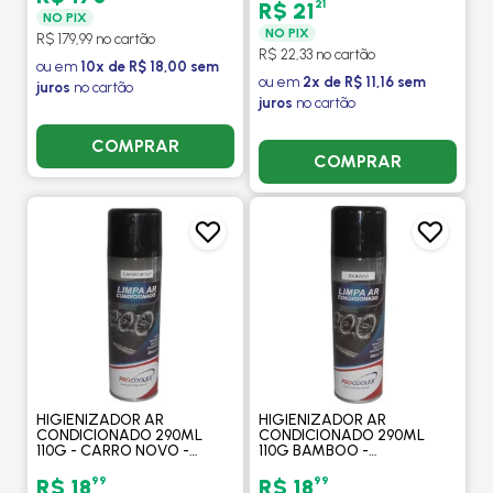
21
R$ 21
NO PIX
NO PIX
R$ 179,99 no cartão
R$ 22,33 no cartão
ou em
10x de R$ 18,00 sem
ou em
2x de R$ 11,16 sem
juros
no cartão
juros
no cartão
COMPRAR
COMPRAR
HIGIENIZADOR AR
HIGIENIZADOR AR
CONDICIONADO 290ML
CONDICIONADO 290ML
110G - CARRO NOVO -
110G BAMBOO -
PROCOOLER
PROCOOLER
99
99
R$ 18
R$ 18