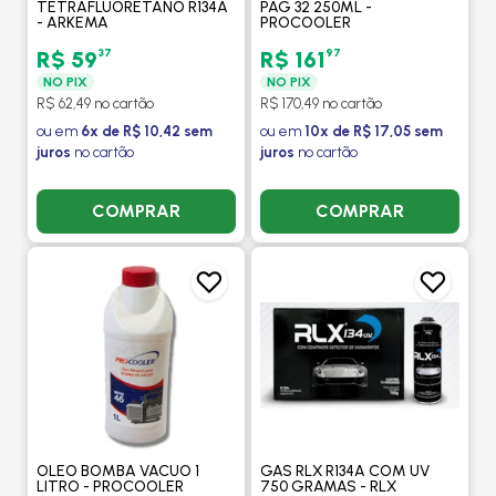
TETRAFLUORETANO R134A
PAG 32 250ML -
- ARKEMA
PROCOOLER
37
97
R$ 59
R$ 161
NO PIX
NO PIX
R$ 62,49 no cartão
R$ 170,49 no cartão
ou em
6x de R$ 10,42 sem
ou em
10x de R$ 17,05 sem
juros
no cartão
juros
no cartão
COMPRAR
COMPRAR
OLEO BOMBA VACUO 1
GAS RLX R134A COM UV
LITRO - PROCOOLER
750 GRAMAS - RLX