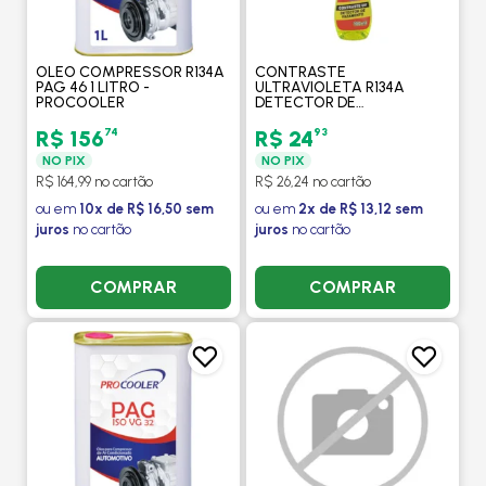
OLEO COMPRESSOR R134A
CONTRASTE
PAG 46 1 LITRO -
ULTRAVIOLETA R134A
PROCOOLER
DETECTOR DE
VAZAMENTO 100ML -
MONTREAL
74
93
R$ 156
R$ 24
NO PIX
NO PIX
R$ 164,99 no cartão
R$ 26,24 no cartão
ou em
10x de R$ 16,50 sem
ou em
2x de R$ 13,12 sem
juros
no cartão
juros
no cartão
COMPRAR
COMPRAR