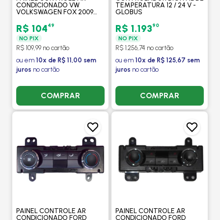
CONDICIONADO VW
TEMPERATURA 12 / 24 V -
VOLKSWAGEN FOX 2009
GLOBUS
EM DIANTE VERSAO
SIBERIAN - TRW
49
90
R$ 104
R$ 1.193
NO PIX
NO PIX
R$ 109,99 no cartão
R$ 1.256,74 no cartão
ou em
10x de R$ 11,00 sem
ou em
10x de R$ 125,67 sem
juros
no cartão
juros
no cartão
COMPRAR
COMPRAR
PAINEL CONTROLE AR
PAINEL CONTROLE AR
CONDICIONADO FORD
CONDICIONADO FORD