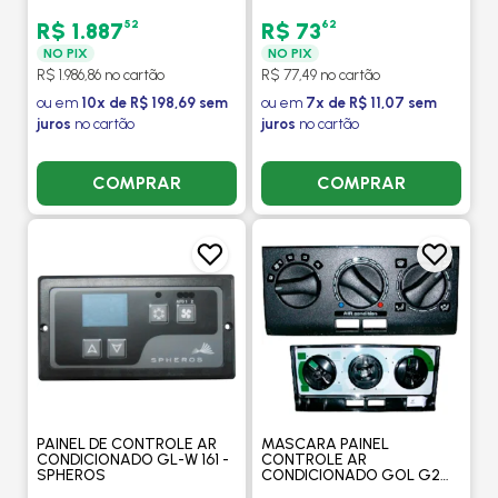
52
62
R$ 1.887
R$ 73
NO PIX
NO PIX
R$ 1.986,86 no cartão
R$ 77,49 no cartão
ou em
10x de R$ 198,69 sem
ou em
7x de R$ 11,07 sem
juros
no cartão
juros
no cartão
COMPRAR
COMPRAR
PAINEL DE CONTROLE AR
MASCARA PAINEL
CONDICIONADO GL-W 161 -
CONTROLE AR
SPHEROS
CONDICIONADO GOL G2
FASE I - DENSO