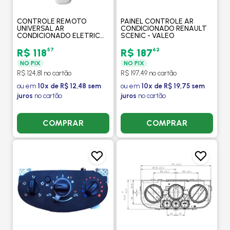
CONTROLE REMOTO
PAINEL CONTROLE AR
UNIVERSAL AR
CONDICIONADO RENAULT
CONDICIONADO ELETRICO
SCENIC - VALEO
- COOLERTRUCK
57
62
R$ 118
R$ 187
NO PIX
NO PIX
R$ 124,81 no cartão
R$ 197,49 no cartão
ou em
10x de R$ 12,48 sem
ou em
10x de R$ 19,75 sem
juros
no cartão
juros
no cartão
COMPRAR
COMPRAR