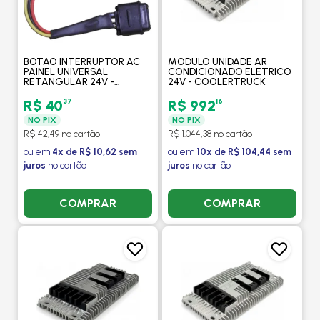
BOTAO INTERRUPTOR AC
MODULO UNIDADE AR
PAINEL UNIVERSAL
CONDICIONADO ELETRICO
RETANGULAR 24V -
24V - COOLERTRUCK
ORIGINAL
37
16
R$ 40
R$ 992
NO PIX
NO PIX
R$ 42,49 no cartão
R$ 1.044,38 no cartão
ou em
4x de R$ 10,62 sem
ou em
10x de R$ 104,44 sem
juros
no cartão
juros
no cartão
COMPRAR
COMPRAR