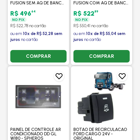
FUSION SEM AQ DE BANCO
FUSION COM AQ DE BANCO
- TRW
- TRW
64
89
R$ 496
R$ 522
NO PIX
NO PIX
R$ 522,78 no cartão
R$ 550,41 no cartão
ou em
10x de R$ 52,28 sem
ou em
10x de R$ 55,04 sem
juros
no cartão
juros
no cartão
COMPRAR
COMPRAR
PAINEL DE CONTROLE AR
BOTAO DE RECIRCULACAO
CONDICIONADO DD GL
FORD CARGO 24V -
W180 - SPHEROS
ORIGINAL