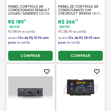
PAINEL CONTROLE AR
PAINEL DE CONTROLE AR
CONDICIONADO RENAULT
CONDICIONADO GM
LOGAN / SANDERO 1.0 / 1.6
CHEVROLET MERIVA 1.4 / 1.8
8V / 1.6 16V 2008 EM DIANTE
2002 EM DIANTE - BEHR
- BEHR HELLA
HELLA
16
47
R$ 180
R$ 266
NO PIX
NO PIX
R$ 189,64 no cartão
R$ 280,49 no cartão
ou em
10x de R$ 18,96 sem
ou em
10x de R$ 28,05 sem
juros
no cartão
juros
no cartão
COMPRAR
COMPRAR