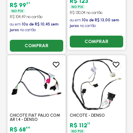
R$ 123
27
R$ 99
NO PIX
NO PIX
R$ 130,04 no cartão
R$ 104,49 no cartão
ou em
10x de R$ 13,00 sem
ou em
10x de R$ 10,45 sem
juros
no cartão
juros
no cartão
COMPRAR
COMPRAR
CHICOTE FIAT PALIO COM
CHICOTE - DENSO
AR 1.4 - DENSO
13
R$ 112
64
R$ 68
NO PIX