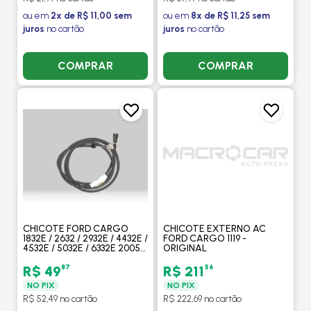
ou em
2x de R$ 11,00 sem
ou em
8x de R$ 11,25 sem
juros
no cartão
juros
no cartão
COMPRAR
COMPRAR
CHICOTE FORD CARGO
CHICOTE EXTERNO AC
1832E / 2632 / 2932E / 4432E /
FORD CARGO 1119 -
4532E / 5032E / 6332E 2005
ORIGINAL
A 2011 24V - ORIGINAL
87
56
R$ 49
R$ 211
NO PIX
NO PIX
R$ 52,49 no cartão
R$ 222,69 no cartão