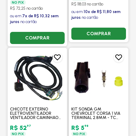
NO PIX
R$ 118,03 no cartão
R$ 72,25 no cartão
ou em
10x de R$ 11,80 sem
ou em
7x de R$ 10,32 sem
juros
no cartão
juros
no cartão
COMPRAR
COMPRAR
CHICOTE EXTERNO
KIT SONDA GM
ELETROVENTILADOR
CHEVROLET CORSA 1 VIA
VENTILADOR CAMINHAO
TERMINAL 2.8MM - TC
DELIVERY ADVANTECH 5-
CHICOTE
150 / 8 / 9 / 10-160 - TC
97
98
R$ 52
R$ 5
CHICOTE
NO PIX
NO PIX