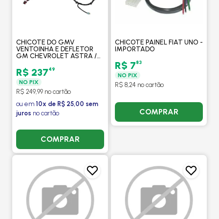
CHICOTE DO GMV
CHICOTE PAINEL FIAT UNO -
VENTOINHA E DEFLETOR
IMPORTADO
GM CHEVROLET ASTRA /
NOVO VECTRA / ZAFIRA
83
R$ 7
MANUAL OU AUTOMATICO
49
R$ 237
NO PIX
COM AR - ORIGINAL
NO PIX
R$ 8,24 no cartão
R$ 249,99 no cartão
ou em
10x de R$ 25,00 sem
COMPRAR
juros
no cartão
COMPRAR