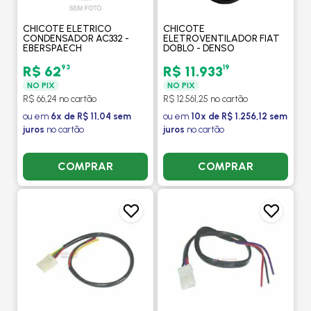
CHICOTE ELETRICO
CHICOTE
CONDENSADOR AC332 -
ELETROVENTILADOR FIAT
EBERSPAECH
DOBLO - DENSO
93
19
R$ 62
R$ 11.933
NO PIX
NO PIX
R$ 66,24 no cartão
R$ 12.561,25 no cartão
ou em
6x de R$ 11,04 sem
ou em
10x de R$ 1.256,12 sem
juros
no cartão
juros
no cartão
COMPRAR
COMPRAR