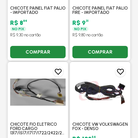
CHICOTE PAINEL FIAT PALIO
CHICOTE PAINEL FIAT PALIO
- IMPORTADO
FIRE - IMPORTADO
84
31
R$ 8
R$ 9
NO PIX
NO PIX
R$ 9,30 no cartão
R$ 9,80 no cartão
COMPRAR
COMPRAR
CHICOTE FIO ELETRICO
CHICOTE VW VOLKSWAGEN
FORD CARGO
FOX - DENSO
1317/1517/1717/1722/2422/2428/2828
- DENSO
54