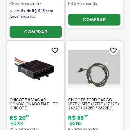
R$ 55,76 no cartão
R$ 6,30 no cartão
ou em
5x de R$ 11,15 sem
juros
no cartão
COMPRAR
COMPRAR
CHICOTE 8 VIAS AR
CHICOTE FORD CARGO
CONDICIONADO FIAT - TC
1317E / 1517E / 1717E / 1722E /
CHICOTE
2422E / 2428E / 2622E /
2628E 2005 A 2011 / 815E
2005 EM DIANTE /12V -
89
49
R$ 20
R$ 85
ORIGINAL
NO PIX
NO PIX
R$ 21,99 no cartão
R$ 89,99 no cartão