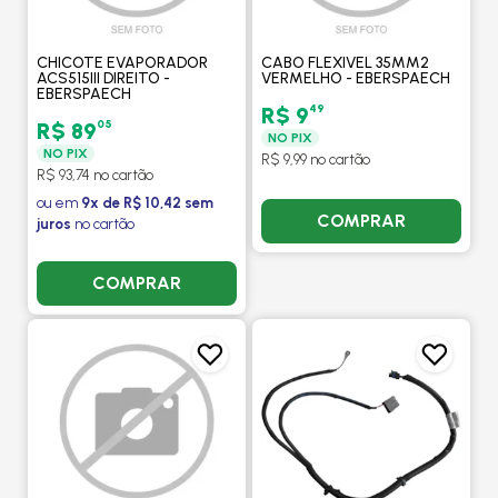
CHICOTE EVAPORADOR
CABO FLEXIVEL 35MM2
ACS515III DIREITO -
VERMELHO - EBERSPAECH
EBERSPAECH
49
R$ 9
05
R$ 89
NO PIX
NO PIX
R$ 9,99 no cartão
R$ 93,74 no cartão
ou em
9x de R$ 10,42 sem
COMPRAR
juros
no cartão
COMPRAR