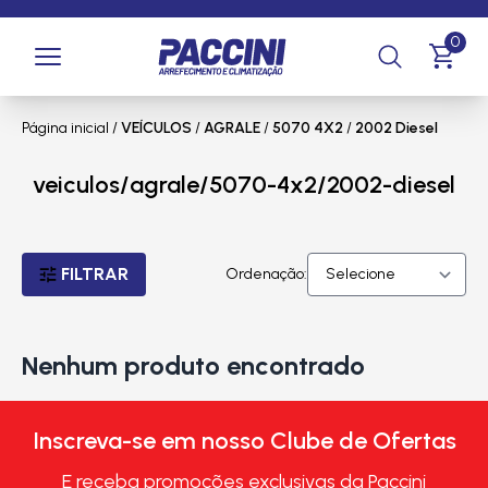
0
Página inicial
/
VEÍCULOS
/
AGRALE
/
5070 4X2
/
2002 Diesel
veiculos/agrale/5070-4x2/2002-diesel
FILTRAR
Ordenação:
Nenhum produto encontrado
Inscreva-se em nosso Clube de Ofertas
E receba promoções exclusivas da Paccini