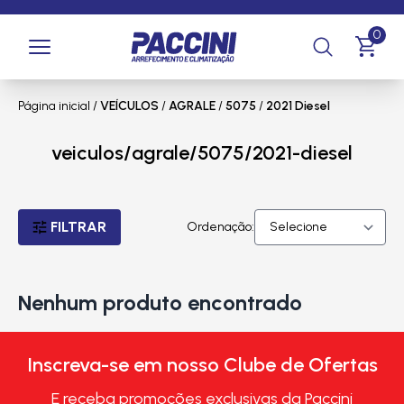
0
Página inicial
/
VEÍCULOS
/
AGRALE
/
5075
/
2021 Diesel
veiculos/agrale/5075/2021-diesel
FILTRAR
Ordenação:
Nenhum produto encontrado
Inscreva-se em nosso Clube de Ofertas
E receba promoções exclusivas da Paccini