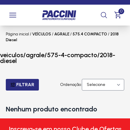
0
Página inicial
/
VEÍCULOS
/
AGRALE
/
575.4 COMPACTO
/
2018
Diesel
veiculos/agrale/575-4-compacto/2018-
diesel
FILTRAR
Ordenação:
Nenhum produto encontrado
Inscreva-se em nosso Clube de Ofertas