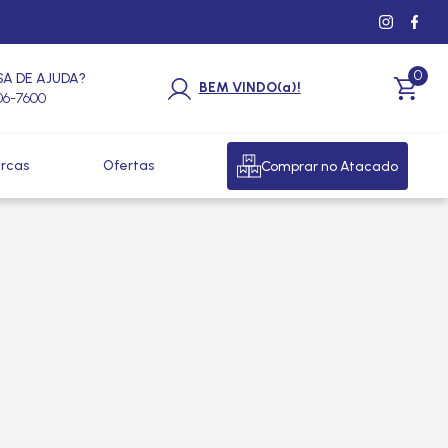
0
SA DE AJUDA?
BEM VINDO(a)!
206-7600
rcas
Ofertas
Comprar no Atacado