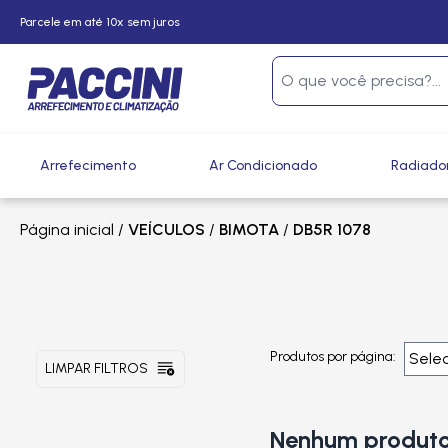
Parcele em até 10x sem juros
Arrefecimento
Ar Condicionado
Radiado
Página inicial
/
VEÍCULOS
/
BIMOTA
/
DB5R 1078
Produtos por página:
LIMPAR FILTROS
Nenhum produto