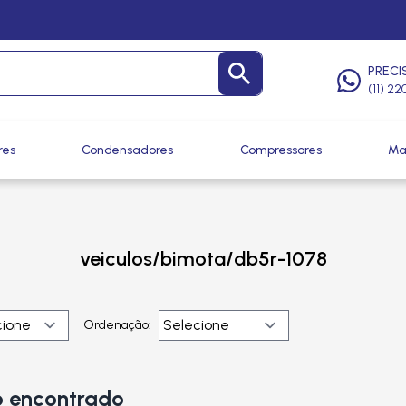
PRECI
(11) 2
res
Condensadores
Compressores
Ma
veiculos/bimota/db5r-1078
Ordenação:
 encontrado