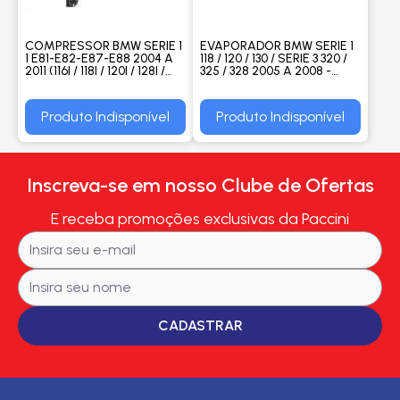
COMPRESSOR BMW SERIE 1
EVAPORADOR BMW SERIE 1
1 E81-E82-E87-E88 2004 A
118 / 120 / 130 / SERIE 3 320 /
2011 (116I / 118I / 120I / 128I /
325 / 328 2005 A 2008 -
130I / 135I) - PROCOOLER
PROCOOLER
Produto Indisponível
Produto Indisponível
Inscreva-se em nosso Clube de Ofertas
E receba promoções exclusivas da Paccini
CADASTRAR