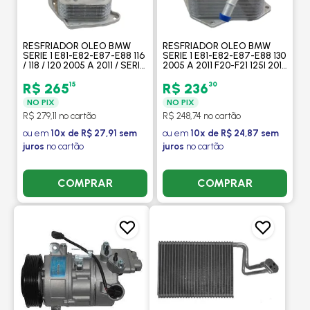
RESFRIADOR OLEO BMW
RESFRIADOR OLEO BMW
SERIE 1 E81-E82-E87-E88 116
SERIE 1 E81-E82-E87-E88 130
/ 118 / 120 2005 A 2011 / SERIE
2005 A 2011 F20-F21 125I 2012
3 E46 316 / 318 1999 A 2005 -
> SERIE 2 F22-F23-F87 220/
PROCOOLER
228 - PROCOOLER
15
30
R$ 265
R$ 236
NO PIX
NO PIX
R$ 279,11 no cartão
R$ 248,74 no cartão
ou em
10x de R$ 27,91 sem
ou em
10x de R$ 24,87 sem
juros
no cartão
juros
no cartão
COMPRAR
COMPRAR