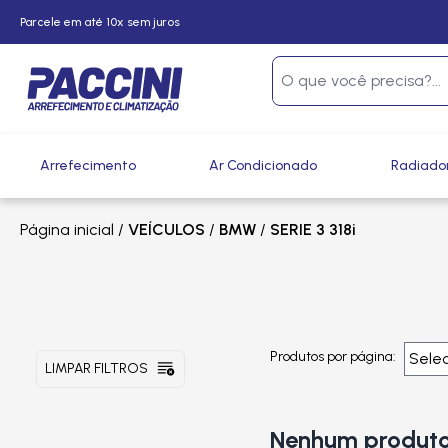
Parcele em até 10x sem juros
Arrefecimento
Ar Condicionado
Radiado
Página inicial
/
VEÍCULOS
/
BMW
/
SERIE 3 318i
Produtos por página:
LIMPAR FILTROS
Nenhum produto