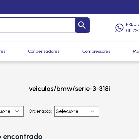
PRECI
(11) 2
res
Condensadores
Compressores
Ma
veiculos/bmw/serie-3-318i
Ordenação:
 encontrado