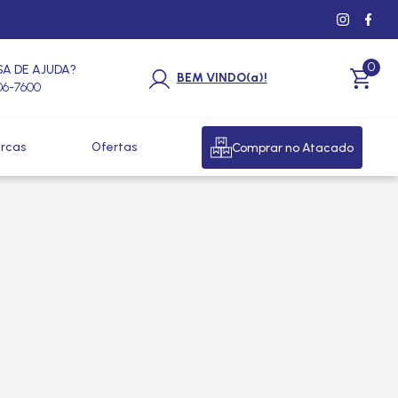
0
SA DE AJUDA?
BEM VINDO(a)!
206-7600
rcas
Ofertas
Comprar no Atacado