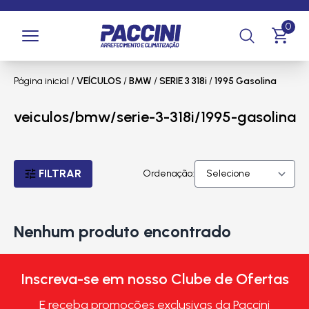
0
Página inicial
/
VEÍCULOS
/
BMW
/
SERIE 3 318i
/
1995 Gasolina
veiculos/bmw/serie-3-318i/1995-gasolina
FILTRAR
Ordenação:
Nenhum produto encontrado
Inscreva-se em nosso Clube de Ofertas
E receba promoções exclusivas da Paccini