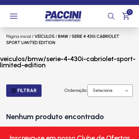
0
Página inicial
/
VEÍCULOS
/
BMW
/
SERIE 4 430i CABRIOLET
SPORT LIMITED EDITION
veiculos/bmw/serie-4-430i-cabriolet-sport-
limited-edition
FILTRAR
Ordenação:
Nenhum produto encontrado
Inscreva-se em nosso Clube de Ofertas