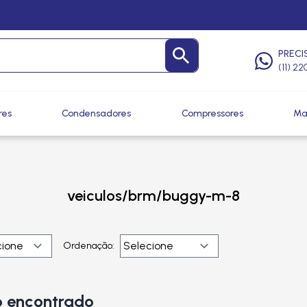
PRECI
(11) 2
res
Condensadores
Compressores
Ma
veiculos/brm/buggy-m-8
Ordenação:
 encontrado