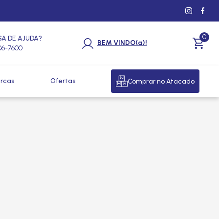
0
SA DE AJUDA?
BEM VINDO(a)!
206-7600
rcas
Ofertas
Comprar no Atacado