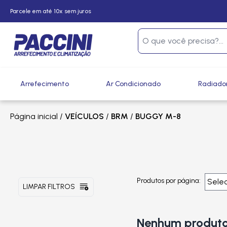
Parcele em até 10x sem juros
Arrefecimento
Ar Condicionado
Radiado
Página inicial
/
VEÍCULOS
/
BRM
/
BUGGY M-8
Produtos por página:
LIMPAR FILTROS
Nenhum produto