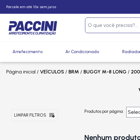
Parcele em até 10x sem juros
Arrefecimento
Ar Condicionado
Radiado
Página inicial
/
VEÍCULOS
/
BRM
/
BUGGY M-8 LONG
/
200
Produtos por página:
LIMPAR FILTROS
Nenhum produto