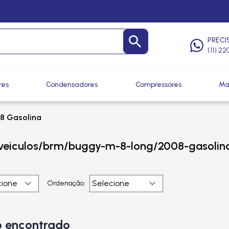
PRECI
(11) 2
res
Condensadores
Compressores
Ma
8 Gasolina
veiculos/brm/buggy-m-8-long/2008-gasolin
Ordenação:
 encontrado