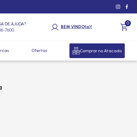
0
SA DE AJUDA?
BEM VINDO(a)!
206-7600
rcas
Ofertas
Comprar no Atacado
a