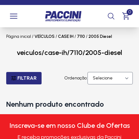
0
Página inicial
/
VEÍCULOS
/
CASE IH
/
7110
/
2005 Diesel
veiculos/case-ih/7110/2005-diesel
FILTRAR
Ordenação:
Nenhum produto encontrado
Inscreva-se em nosso Clube de Ofertas
E receba promoções exclusivas da Paccini