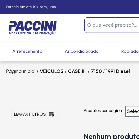
Parcele em até 10x sem juros
Arrefecimento
Ar Condicionado
Radiado
Página inicial
/
VEÍCULOS
/
CASE IH
/
7150
/
1991 Diesel
Produtos por página:
LIMPAR FILTROS
Nenhum produto