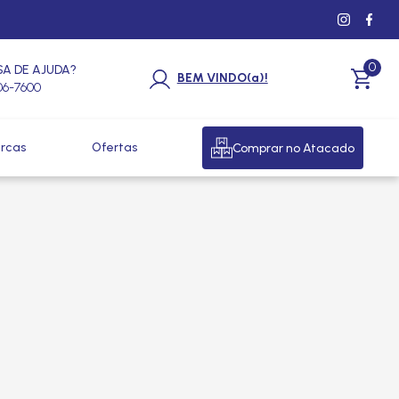
0
SA DE AJUDA?
BEM VINDO(a)!
206-7600
rcas
Ofertas
Comprar no Atacado