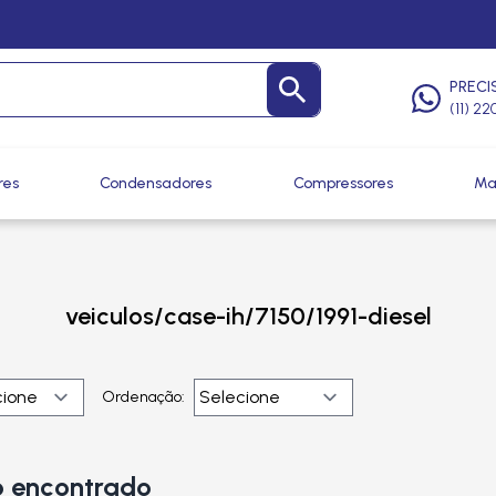
PRECI
(11) 2
res
Condensadores
Compressores
Ma
veiculos/case-ih/7150/1991-diesel
Ordenação:
 encontrado