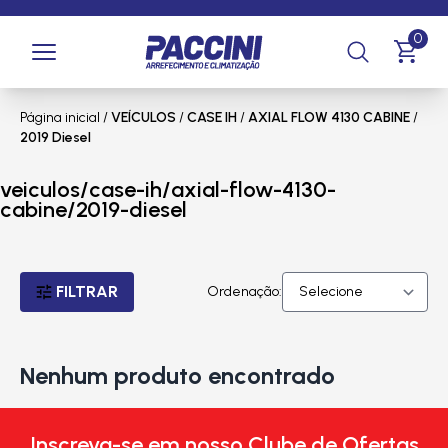
0
Página inicial
/
VEÍCULOS
/
CASE IH
/
AXIAL FLOW 4130 CABINE
/
2019 Diesel
veiculos/case-ih/axial-flow-4130-
cabine/2019-diesel
FILTRAR
Ordenação:
Nenhum produto encontrado
Inscreva-se em nosso Clube de Ofertas