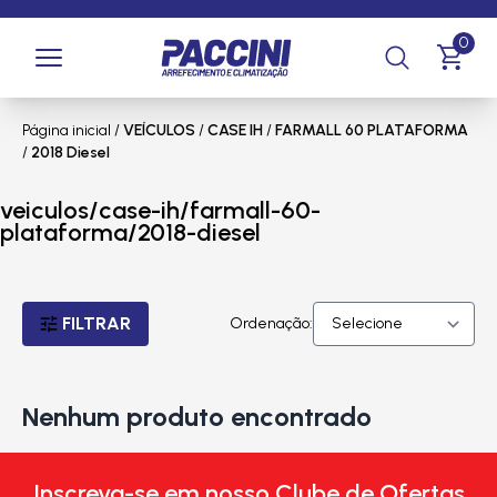
0
Página inicial
/
VEÍCULOS
/
CASE IH
/
FARMALL 60 PLATAFORMA
/
2018 Diesel
veiculos/case-ih/farmall-60-
plataforma/2018-diesel
FILTRAR
Ordenação:
Nenhum produto encontrado
Inscreva-se em nosso Clube de Ofertas