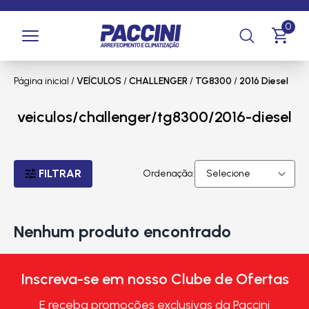
0
Página inicial
/
VEÍCULOS
/
CHALLENGER
/
TG8300
/
2016 Diesel
veiculos/challenger/tg8300/2016-diesel
FILTRAR
Ordenação:
Nenhum produto encontrado
Inscreva-se em nosso Clube de Ofertas
E receba promoções exclusivas da Paccini