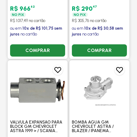
/ ZAFIRA 2.0 2001 A 2011
VECTRA 2006 > -
COM AR MANUAL - DELPHI
PROCOOLER
62
47
R$ 966
R$ 290
NO PIX
NO PIX
R$ 1.017,49 no cartão
R$ 305,76 no cartão
ou em
10x de R$ 101,75 sem
ou em
10x de R$ 30,58 sem
juros
no cartão
juros
no cartão
COMPRAR
COMPRAR
VALVULA EXPANSAO PARA
BOMBA AGUA GM
BLOCK GM CHEVROLET
CHEVROLET ASTRA /
ASTRA 1999 > / SCANIA
BLAZER / IPANEMA
CAMINHAO 2008 > / VOLVO
/1.8/2.0/2.2/2.4 8V - TAKAO