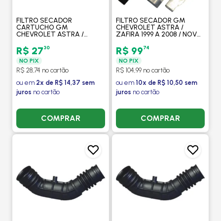
FILTRO SECADOR
FILTRO SECADOR GM
CARTUCHO GM
CHEVROLET ASTRA /
CHEVROLET ASTRA /
ZAFIRA 1999 A 2008 / NOVO
ZAFIRA / VW VOLKSWAGEN
VECTRA 2005 A 2008 -
TOUAREG - PROCOOLER
PROCOOLER
30
74
R$ 27
R$ 99
NO PIX
NO PIX
R$ 28,74 no cartão
R$ 104,99 no cartão
ou em
2x de R$ 14,37 sem
ou em
10x de R$ 10,50 sem
juros
no cartão
juros
no cartão
COMPRAR
COMPRAR