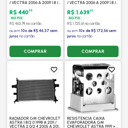
/ VECTRA 2006 A 2009 1.8 /
/ VECTRA 2006 A 2009 1.8 /
2.0 / 2.4 / COM AR /
2.0 / 2.4 / COM AR /
AUTOMATICO -
AUTOMATICO - VISCONDE
55
33
R$ 440
R$ 1.639
PROCOOLER
NO PIX
NO PIX
R$ 463,74 no cartão
R$ 1.725,61 no cartão
ou em
10x de R$ 46,37 sem
ou em
10x de R$ 172,56 sem
juros
no cartão
juros
no cartão
COMPRAR
COMPRAR
RADIADOR GM CHEVROLET
RESISTENCIA CAIXA
ASTRA 1.8/2.0 1998 A 2011 /
EVAPORADORA GM
VECTRA 2.0/2.4 2005 A 2011
CHEVROLET ASTRA 1999 > /