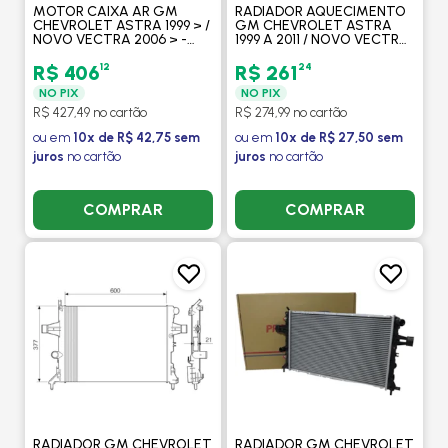
MOTOR CAIXA AR GM
RADIADOR AQUECIMENTO
CHEVROLET ASTRA 1999 > /
GM CHEVROLET ASTRA
NOVO VECTRA 2006 > -
1999 A 2011 / NOVO VECTRA
PROCOOLER
2006 > - PROCOOLER
12
24
R$ 406
R$ 261
NO PIX
NO PIX
R$ 427,49 no cartão
R$ 274,99 no cartão
ou em
10x de R$ 42,75 sem
ou em
10x de R$ 27,50 sem
juros
no cartão
juros
no cartão
COMPRAR
COMPRAR
RADIADOR GM CHEVROLET
RADIADOR GM CHEVROLET