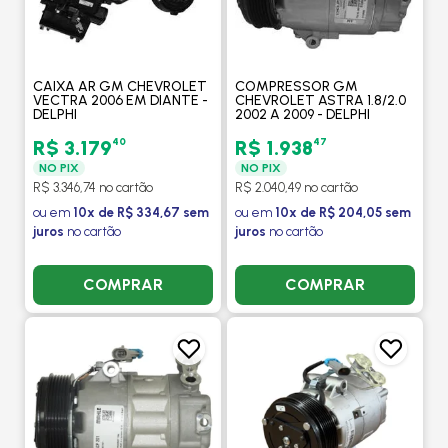
CAIXA AR GM CHEVROLET
COMPRESSOR GM
VECTRA 2006 EM DIANTE -
CHEVROLET ASTRA 1.8/2.0
DELPHI
2002 A 2009 - DELPHI
40
47
R$ 3.179
R$ 1.938
NO PIX
NO PIX
R$ 3.346,74 no cartão
R$ 2.040,49 no cartão
ou em
10x de R$ 334,67 sem
ou em
10x de R$ 204,05 sem
juros
no cartão
juros
no cartão
COMPRAR
COMPRAR