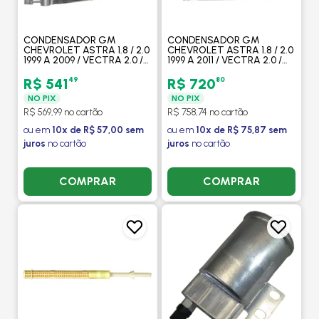
CONDENSADOR GM
CONDENSADOR GM
CHEVROLET ASTRA 1.8 / 2.0
CHEVROLET ASTRA 1.8 / 2.0
1999 A 2009 / VECTRA 2.0 /
1999 A 2011 / VECTRA 2.0 /
2.4 2006 A 2009 / ZAFIRA
2.4 2006 A 2011 / ZAFIRA 2.0
2.0 2001 A 2012 SEM FILTRO
2001 A 2012 COM FILTRO -
49
80
R$ 541
R$ 720
- PROCOOLER
PROCOOLER
NO PIX
NO PIX
R$ 569,99 no cartão
R$ 758,74 no cartão
ou em
10x de R$ 57,00 sem
ou em
10x de R$ 75,87 sem
juros
no cartão
juros
no cartão
COMPRAR
COMPRAR