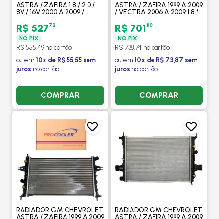
ASTRA / ZAFIRA 1.8 / 2.0 /
ASTRA / ZAFIRA 1999 A 2009
8V / 16V 2000 A 2009 /
/ VECTRA 2006 A 2009 1.8 /
VECTRA 2.0 / 2.4 8V / 16V
2.0 / 2.4 / COM AR /
2006 A 2009 MANUAL -
AUTOMATICO -
72
80
R$ 527
R$ 701
VISCONDE
PROCOOLER
NO PIX
NO PIX
R$ 555,49 no cartão
R$ 738,74 no cartão
ou em
10x de R$ 55,55 sem
ou em
10x de R$ 73,87 sem
juros
no cartão
juros
no cartão
COMPRAR
COMPRAR
RADIADOR GM CHEVROLET
RADIADOR GM CHEVROLET
ASTRA / ZAFIRA 1999 A 2009
ASTRA / ZAFIRA 1999 A 2009