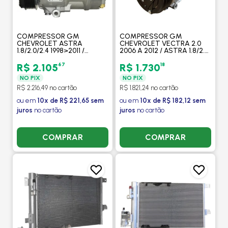
COMPRESSOR GM
COMPRESSOR GM
CHEVROLET ASTRA
CHEVROLET VECTRA 2.0
1.8/2.0/2.4 1998>2011 /
2006 A 2012 / ASTRA 1.8/2.0
VECTRA 2.0/2.2/2.4
2002 A 2005 COM AR -
2006>2012 / 6PK - MAHLE
VALEO
67
18
R$ 2.105
R$ 1.730
NO PIX
NO PIX
R$ 2.216,49 no cartão
R$ 1.821,24 no cartão
ou em
10x de R$ 221,65 sem
ou em
10x de R$ 182,12 sem
juros
no cartão
juros
no cartão
COMPRAR
COMPRAR