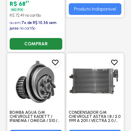
/ MERCEDES BENZ
87
R$ 68
SPRINTER - PROCOOLER
Produto Indisponível
NO PIX
R$ 72,49 no cartão
ou em
7x de R$ 10,36 sem
juros
no cartão
COMPRAR
BOMBA AGUA GM
CONDENSADOR GM
CHEVROLET KADETT /
CHEVROLET ASTRA 1.8 / 2.0
IPANEMA / OMEGA / S10 /
1999 A 2011 / VECTRA 2.0 /
VECTRA / BLAZER - DELPHI
2.4 2006 A 2011 / ZAFIRA 2.0
2001 A 2012 - M. MARELLI