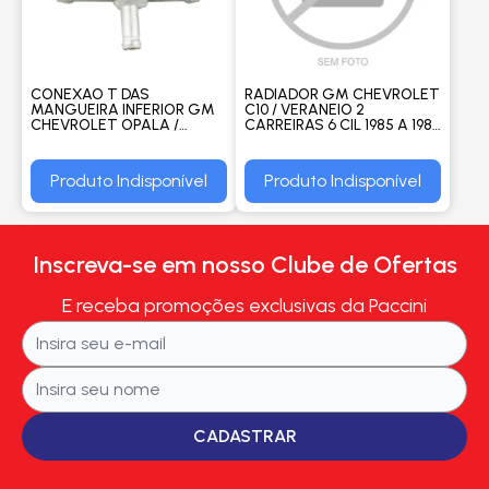
CONEXAO T DAS
RADIADOR GM CHEVROLET
MANGUEIRA INFERIOR GM
C10 / VERANEIO 2
CHEVROLET OPALA /
CARREIRAS 6 CIL 1985 A 1989
CARAVAN 4 / 6CC (BICO
MANUAL SEM AR -
FINO) - VALCLEI
PROCOOLER
Produto Indisponível
Produto Indisponível
Inscreva-se em nosso Clube de Ofertas
E receba promoções exclusivas da Paccini
CADASTRAR