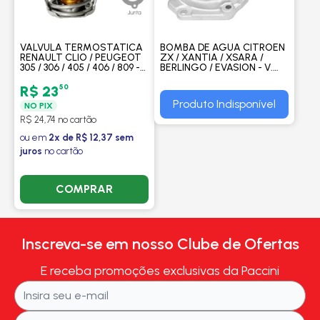
VALVULA TERMOSTATICA
BOMBA DE AGUA CITROEN
RENAULT CLIO / PEUGEOT
ZX / XANTIA / XSARA /
305 / 306 / 405 / 406 / 809 -
BERLINGO / EVASION - V.
VALCLEI
FRANCA
50
R$ 23
Produto Indisponível
NO PIX
R$ 24,74 no cartão
ou em
2x de R$ 12,37 sem
juros
no cartão
COMPRAR
Inscreva-se em nosso Clube de Ofertas
E receba promoções exclusivas da Paccini