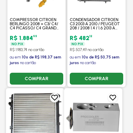
COMPRESSOR CITROEN
CONDENSADOR CITROEN
BERLINGO 2008 > C3/ C4/
C3 2003 A 2010 / PEUGEOT
C4 PICASSO/ C4 GRAND
208 / 2008 1.4 / 1.6 2013 A
PICASSO/ PEUGEOT 207/
2018 MANUAL -
307/ 308/ 408/ PARTNER
PROCOOLER
55
12
R$ 1.884
R$ 482
2008 > - PROCOOLER
NO PIX
NO PIX
R$ 1.983,74 no cartão
R$ 507,49 no cartão
ou em
10x de R$ 198,37 sem
ou em
10x de R$ 50,75 sem
juros
no cartão
juros
no cartão
COMPRAR
COMPRAR