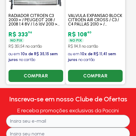
RADIADOR CITROEN C3
VALVULA EXPANSAO BLOCK
2003 > / PEUGEOT 208 /
CITROEN AIR CROSS / C3 /
2008 1.4 8V / 1.6 16V 2013 >
C4 PALLAS 2010 > /
COM AR / MANUAL -
PICASSO - PROCOOLER
PROCOOLER
96
40
R$ 333
R$ 108
NO PIX
NO PIX
R$ 351,54 no cartão
R$ 114,11 no cartão
ou em
10x de R$ 35,15 sem
ou em
10x de R$ 11,41 sem
juros
no cartão
juros
no cartão
COMPRAR
COMPRAR
Inscreva-se em nosso Clube de Ofertas
E receba promoções exclusivas da Paccini