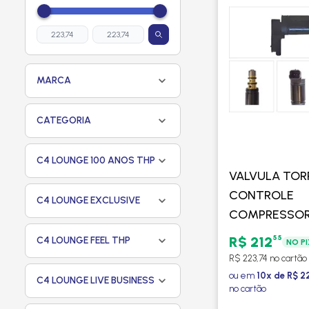
MARCA
CATEGORIA
C4 LOUNGE 100 ANOS THP
VALVULA TOR
CONTROLE
C4 LOUNGE EXCLUSIVE
COMPRESSOR
C4 LOUNGE /
55
R$ 212
C4 LOUNGE FEEL THP
NO P
308 9,7CM -
R$ 223,74 no cartão
PROCOOLER
ou em
10x de R$ 2
C4 LOUNGE LIVE BUSINESS
no cartão