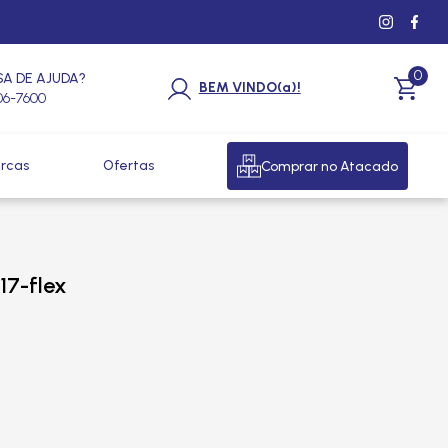
0
SA DE AJUDA?
BEM VINDO(a)!
206-7600
rcas
Ofertas
Comprar no Atacado
17-flex