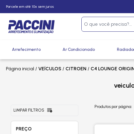
Parcele em até 10x sem juros
Arrefecimento
Ar Condicionado
Radiado
Página inicial
/
VEÍCULOS
/
CITROEN
/
C4 LOUNGE ORIGIN
veicul
Produtos por página:
LIMPAR FILTROS
PREÇO