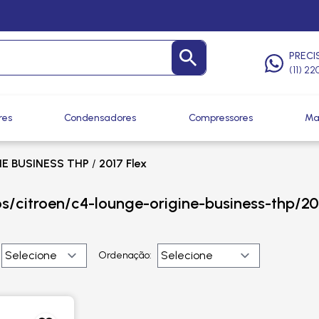
PRECI
(11) 2
res
Condensadores
Compressores
Ma
E BUSINESS THP
/
2017 Flex
os/citroen/c4-lounge-origine-business-thp/20
Ordenação: