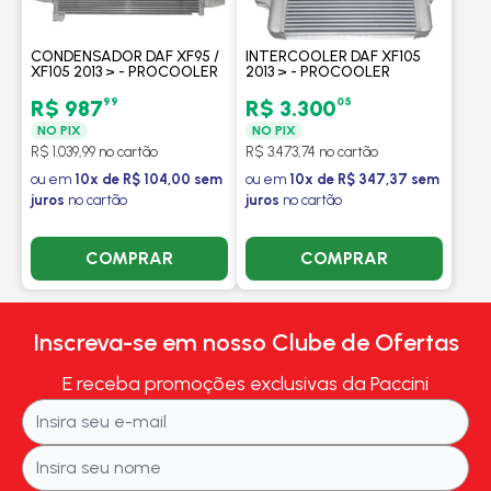
CONDENSADOR DAF XF95 /
INTERCOOLER DAF XF105
XF105 2013 > - PROCOOLER
2013 > - PROCOOLER
99
05
R$ 987
R$ 3.300
NO PIX
NO PIX
R$ 1.039,99 no cartão
R$ 3.473,74 no cartão
ou em
10x de R$ 104,00 sem
ou em
10x de R$ 347,37 sem
juros
no cartão
juros
no cartão
COMPRAR
COMPRAR
Inscreva-se em nosso Clube de Ofertas
E receba promoções exclusivas da Paccini