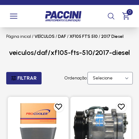
0
Página inicial
/
VEÍCULOS
/
DAF
/
XF105 FTS 510
/
2017 Diesel
veiculos/daf/xf105-fts-510/2017-diesel
FILTRAR
Ordenação: