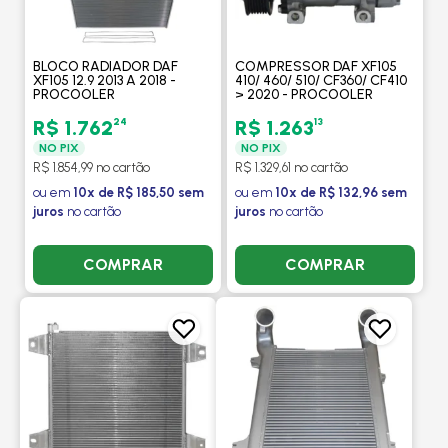
BLOCO RADIADOR DAF
COMPRESSOR DAF XF105
XF105 12.9 2013 A 2018 -
410/ 460/ 510/ CF360/ CF410
PROCOOLER
> 2020 - PROCOOLER
24
13
R$ 1.762
R$ 1.263
NO PIX
NO PIX
R$ 1.854,99 no cartão
R$ 1.329,61 no cartão
ou em
10x de R$ 185,50 sem
ou em
10x de R$ 132,96 sem
juros
no cartão
juros
no cartão
COMPRAR
COMPRAR