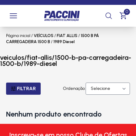
0
Página inicial
/
VEÍCULOS
/
FIAT ALLIS
/
1500 B PÁ
CARREGADEIRA 1500 B
/
1989 Diesel
veiculos/fiat-allis/1500-b-pa-carregadeira-
1500-b/1989-diesel
FILTRAR
Ordenação:
Nenhum produto encontrado
Inscreva-se em nosso Clube de Ofertas