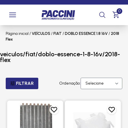
0
Página inicial
/
VEÍCULOS
/
FIAT
/
DOBLO ESSENCE 1.8 16V
/
2018
Flex
veiculos/fiat/doblo-essence-1-8-16v/2018-
flex
FILTRAR
Ordenação: