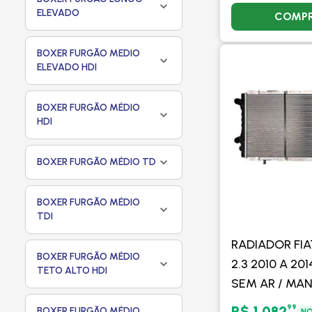
ELEVADO
COMP
BOXER FURGÃO MEDIO
ELEVADO HDI
BOXER FURGÃO MÉDIO
HDI
BOXER FURGÃO MÉDIO TD
BOXER FURGÃO MÉDIO
TDI
RADIADOR FI
BOXER FURGÃO MÉDIO
2.3 2010 A 20
TETO ALTO HDI
SEM AR / MAN
PROCOOLER
99
R$ 1.082
BOXER FURGÃO MÉDIO
NO