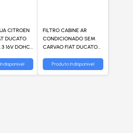
UA CITROEN
FILTRO CABINE AR
IAT DUCATO
CONDICIONADO SEM
.3 16V DOHC
CARVAO FIAT DUCATO
1998 A 2005 FILTRO DE
CABINE SEM CARVAO
Indisponível
Produto Indisponível
FIAT DUCATO 1998 A
2005 - WEGA