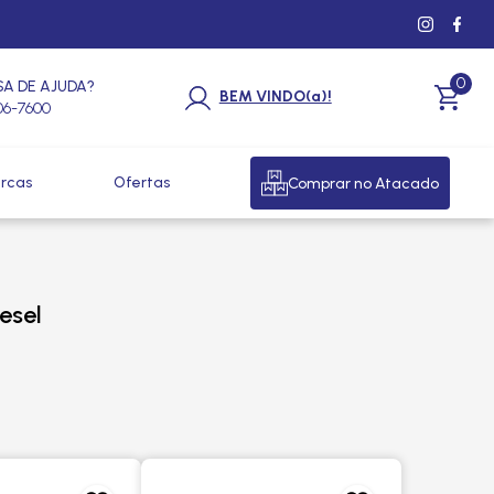
0
SA DE AJUDA?
BEM VINDO(a)!
206-7600
rcas
Ofertas
Comprar no Atacado
esel