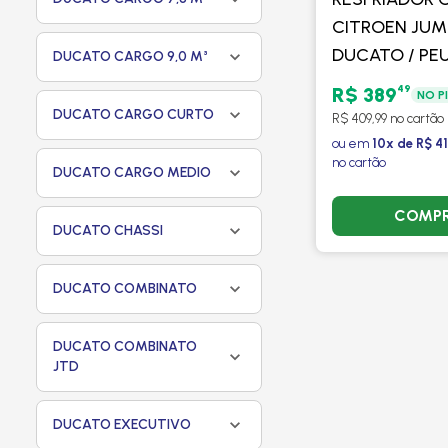
CITROEN JUMP
DUCATO / PE
DUCATO CARGO 9,0 M³
BOXER 2.3 16
49
R$ 389
NO P
EURO 5 2013 
DUCATO CARGO CURTO
R$ 409,99 no cartão
PINO - PROC
ou em
10x de R$ 4
no cartão
DUCATO CARGO MEDIO
COMP
DUCATO CHASSI
DUCATO COMBINATO
DUCATO COMBINATO
JTD
DUCATO EXECUTIVO