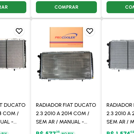
RAR
COMPRAR
CO
AT DUCATO
RADIADOR FIAT DUCATO
RADIADOR 
14 COM /
2.3 2010 A 2014 COM /
2.3 2010 A
UAL -
SEM AR / MANUAL -
SEM AR / 
PROCOOLER
VISCONDE
35
0
R$ 577
R$ 1.574
 PIX
NO PIX