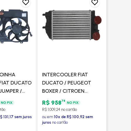
OINHA
INTERCOOLER FIAT
FIAT DUCATO
DUCATO / PEUGEOT
 JUMPER /
BOXER / CITROEN
OXER 2.3 JTD
JUMPER 2.3 16V EURO 5
78
R$ 958
NO PIX
NO PIX
2013 A 2017 -
rtão
R$ 1.009,24 no cartão
PROCOOLER
$ 131,17 sem juros
ou em
10x de R$ 100,92 sem
juros
no cartão