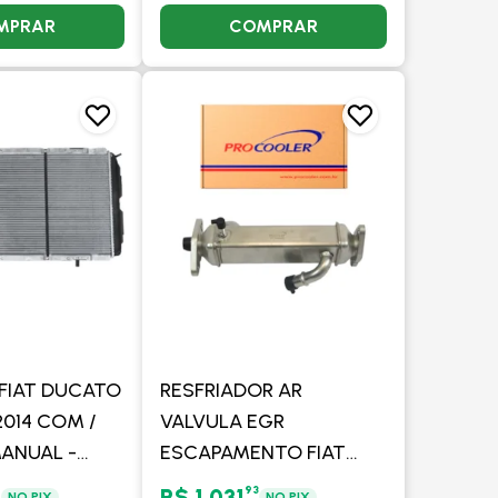
MPRAR
COMPRAR
FIAT DUCATO
RESFRIADOR AR
 2014 COM /
VALVULA EGR
MANUAL -
ESCAPAMENTO FIAT
DUCATO 2.3 EURO 5
2
93
R$ 1.031
NO PIX
NO PIX