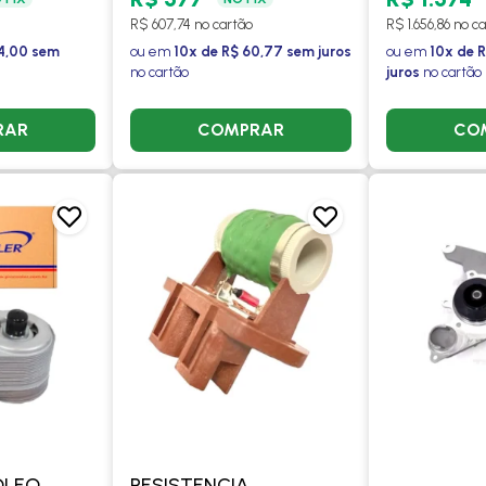
R$ 607,74 no cartão
R$ 1.656,86 no c
14,00 sem
ou em
10x de R$ 60,77 sem juros
ou em
10x de 
no cartão
juros
no cartão
RAR
COMPRAR
CO
OLEO
RESISTENCIA