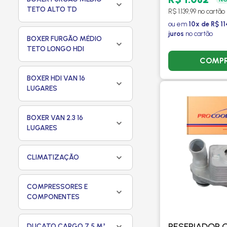
TETO ALTO TD
R$ 1.139,99 no cartão
ou em
10x de R$ 1
juros
no cartão
BOXER FURGÃO MÉDIO
TETO LONGO HDI
COMP
BOXER HDI VAN 16
LUGARES
BOXER VAN 2.3 16
LUGARES
CLIMATIZAÇÃO
COMPRESSORES E
COMPONENTES
RESFRIADOR 
DUCATO CARGO 7,5 M³