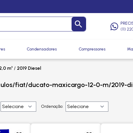
PRECI
(11) 2
res
Condensadores
Compressores
Ma
,0 m³
/
2019 Diesel
culos/fiat/ducato-maxicargo-12-0-m/2019-di
Ordenação: