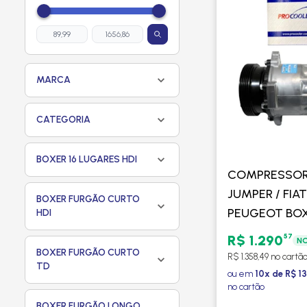
MARCA
CATEGORIA
BOXER 16 LUGARES HDI
COMPRESSOR
JUMPER / FIA
BOXER FURGÃO CURTO
PEUGEOT BOX
HDI
1998 A 2010 -
57
R$ 1.290
NO
PROCOOLER
BOXER FURGÃO CURTO
R$ 1.358,49 no cartã
TD
ou em
10x de R$ 13
no cartão
BOXER FURGÃO LONGO