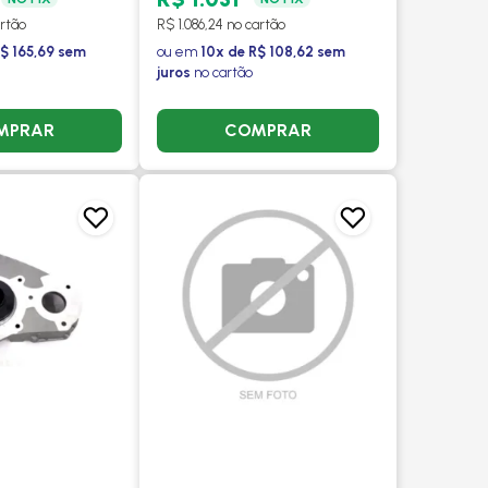
2010 > - PROCOOLER
artão
R$ 1.086,24 no cartão
R$ 165,69 sem
ou em
10x de R$ 108,62 sem
juros
no cartão
MPRAR
COMPRAR