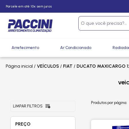
Parcele em até 10x sem juros
Arrefecimento
Ar Condicionado
Radiado
Página inicial
/
VEÍCULOS
/
FIAT
/
DUCATO MAXICARGO 12
vei
Produtos por página:
LIMPAR FILTROS
PREÇO