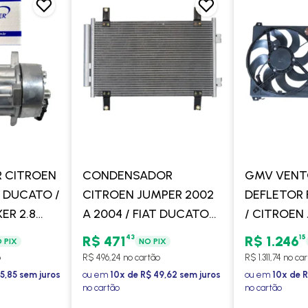
 CITROEN
CONDENSADOR
GMV VENT
T DUCATO /
CITROEN JUMPER 2002
DEFLETOR 
ER 2.8
A 2004 / FIAT DUCATO
/ CITROEN
1998 A 2006 / PEUGEOT
PEUGEOT B
43
15
R$ 471
R$ 1.246
 PIX
NO PIX
BOXER 2006 A 2017 -
- GATE
o
R$ 496,24 no cartão
R$ 1.311,74 no ca
PROCOOLER
5,85 sem juros
ou em
10x de R$ 49,62 sem juros
ou em
10x de R
no cartão
no cartão