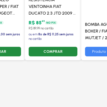
ER / FIAT
VENTOINHA FIAT
UGEOT
DUCATO 2.3 JTD 2009 >
V MULTIJET
- GATE
49
R$ 85
IX
NO PIX
BOMBA AG
> COM
R$ 89,99 no cartão
BOXER / F
OOLER
1,00 sem juros
ou em
8x de R$ 11,25 sem juros
MUTJET / 2
no cartão
- TAKAO
RAR
COMPRAR
Produto 