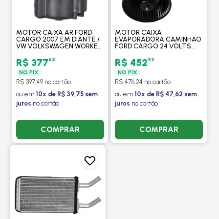
MOTOR CAIXA AR FORD
MOTOR CAIXA
CARGO 2007 EM DIANTE /
EVAPORADORA CAMINHAO
VW VOLKSWAGEN WORKER
FORD CARGO 24 VOLTS
17180 12V - PROCOOLER
2007 > - PROCOOLER
62
43
R$ 377
R$ 452
NO PIX
NO PIX
R$ 397,49 no cartão
R$ 476,24 no cartão
ou em
10x de R$ 39,75 sem
ou em
10x de R$ 47,62 sem
juros
no cartão
juros
no cartão
COMPRAR
COMPRAR