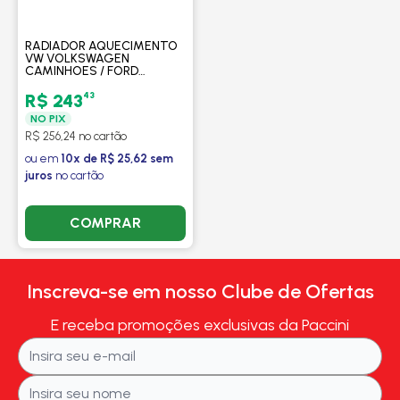
RADIADOR AQUECIMENTO
VW VOLKSWAGEN
CAMINHOES / FORD
CARGO (TODOS) -
PROCOOLER
43
R$ 243
NO PIX
R$ 256,24 no cartão
ou em
10x de R$ 25,62 sem
juros
no cartão
COMPRAR
Inscreva-se em nosso Clube de Ofertas
E receba promoções exclusivas da Paccini