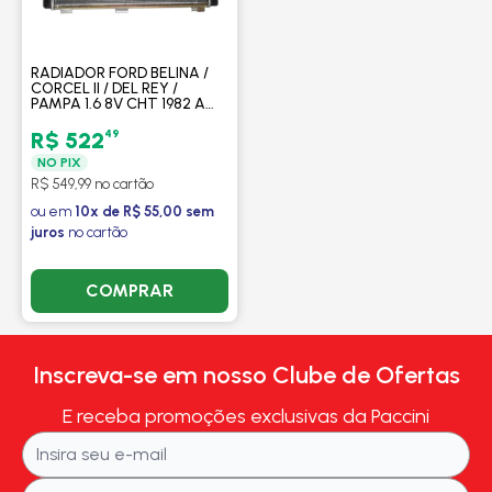
RADIADOR FORD BELINA /
CORCEL II / DEL REY /
PAMPA 1.6 8V CHT 1982 A
1989 SEM AR - PROCOOLER
49
R$ 522
NO PIX
R$ 549,99 no cartão
ou em
10x de R$ 55,00 sem
juros
no cartão
COMPRAR
Inscreva-se em nosso Clube de Ofertas
E receba promoções exclusivas da Paccini