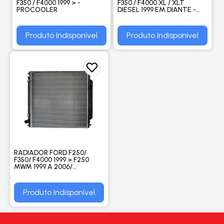
F350 / F4000 1999 > -
F350 / F4000 XL / XLT
PROCOOLER
DIESEL 1999 EM DIANTE -
BEHR HELLA
Produto Indisponível
Produto Indisponível
RADIADOR FORD F250/
F350/ F4000 1999 > F250
MWM 1999 A 2006/
GASOLINA 1998 A 2006/
MOTOR CUMMINS 1998 A
2008 - PROCOOLER
Produto Indisponível