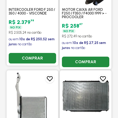
INTERCOOLER FORD F 250 /
MOTOR CAIXA AR FORD
350 / 4000 - VISCONDE
F250 / F350 / F4000 1999 > -
PROCOOLER
98
R$ 2.379
87
R$ 258
NO PIX
NO PIX
R$ 2.505,24 no cartão
R$ 272,49 no cartão
ou em
10x de R$ 250,52 sem
ou em
10x de R$ 27,25 sem
juros
no cartão
juros
no cartão
COMPRAR
COMPRAR