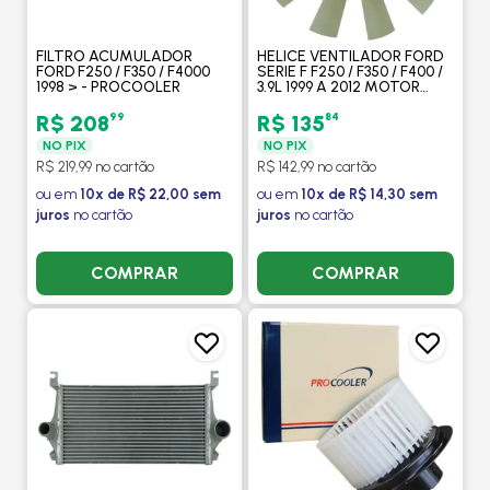
FILTRO ACUMULADOR
HELICE VENTILADOR FORD
FORD F250 / F350 / F4000
SERIE F F250 / F350 / F400 /
1998 > - PROCOOLER
3.9L 1999 A 2012 MOTOR
CUMMINS ELETRONICO 3.9L
- MODEFER
99
84
R$ 208
R$ 135
NO PIX
NO PIX
R$ 219,99 no cartão
R$ 142,99 no cartão
ou em
10x de R$ 22,00 sem
ou em
10x de R$ 14,30 sem
juros
no cartão
juros
no cartão
COMPRAR
COMPRAR