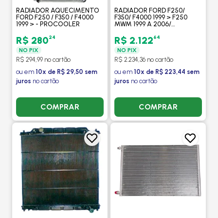
RADIADOR AQUECIMENTO
RADIADOR FORD F250/
FORD F250 / F350 / F4000
F350/ F4000 1999 > F250
1999 > - PROCOOLER
MWM 1999 A 2006/
GASOLINA 1998 A 2006/
MOTOR CUMMINS 1998 A
24
64
R$ 280
R$ 2.122
2008 - M. MARELLI
NO PIX
NO PIX
R$ 294,99 no cartão
R$ 2.234,36 no cartão
ou em
10x de R$ 29,50 sem
ou em
10x de R$ 223,44 sem
juros
no cartão
juros
no cartão
COMPRAR
COMPRAR