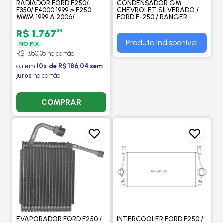
RADIADOR FORD F250/
CONDENSADOR GM
F350/ F4000 1999 > F250
CHEVROLET SILVERADO /
MWM 1999 A 2006/
FORD F-250 / RANGER -
GASOLINA 1998 A 2006/
BEHR HELLA
MOTOR CUMMINS 1998 A
34
R$ 1.767
2008 - VISCONDE
Produto Indisponível
NO PIX
R$ 1.860,36 no cartão
ou em
10x de R$ 186,04 sem
juros
no cartão
COMPRAR
EVAPORADOR FORD F250 /
INTERCOOLER FORD F250 /