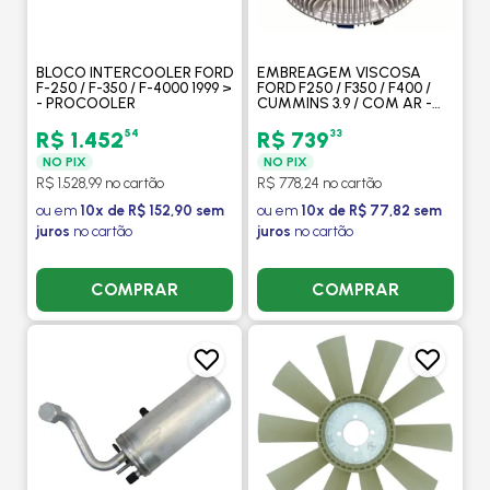
BLOCO INTERCOOLER FORD
EMBREAGEM VISCOSA
F-250 / F-350 / F-4000 1999 >
FORD F250 / F350 / F400 /
- PROCOOLER
CUMMINS 3.9 / COM AR -
MODEFER
54
33
R$ 1.452
R$ 739
NO PIX
NO PIX
R$ 1.528,99 no cartão
R$ 778,24 no cartão
ou em
10x de R$ 152,90 sem
ou em
10x de R$ 77,82 sem
juros
no cartão
juros
no cartão
COMPRAR
COMPRAR