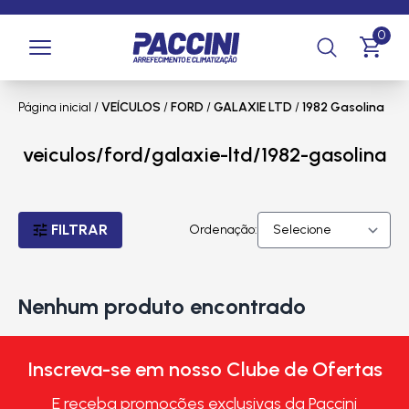
0
Página inicial
/
VEÍCULOS
/
FORD
/
GALAXIE LTD
/
1982 Gasolina
veiculos/ford/galaxie-ltd/1982-gasolina
FILTRAR
Ordenação:
Nenhum produto encontrado
Inscreva-se em nosso Clube de Ofertas
E receba promoções exclusivas da Paccini