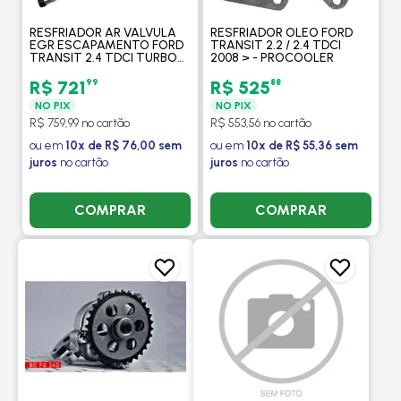
RESFRIADOR AR VALVULA
RESFRIADOR OLEO FORD
EGR ESCAPAMENTO FORD
TRANSIT 2.2 / 2.4 TDCI
TRANSIT 2.4 TDCI TURBO
2008 > - PROCOOLER
DIESEL 2008 > -
PROCOOLER
99
88
R$ 721
R$ 525
NO PIX
NO PIX
R$ 759,99 no cartão
R$ 553,56 no cartão
ou em
10x de R$ 76,00 sem
ou em
10x de R$ 55,36 sem
juros
no cartão
juros
no cartão
COMPRAR
COMPRAR