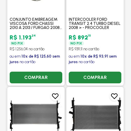
CONJUNTO EMBREAGEM
INTERCOOLER FORD
VISCOSA FORD CHASSI
TRANSIT 2.4 TURBO DIESEL
2010 A 2013 / FURGAO 2008
2008 > - PROCOOLER
A 2013 / VAN 2008 A 2013
PUMA 2.2 CR TC - MODEFER
24
15
R$ 1.193
R$ 892
NO PIX
NO PIX
R$ 1.256,04 no cartão
R$ 939,11 no cartão
ou em
10x de R$ 125,60 sem
ou em
10x de R$ 93,91 sem
juros
no cartão
juros
no cartão
COMPRAR
COMPRAR