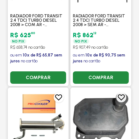
RADIADOR FORD TRANSIT
RADIADOR FORD TRANSIT
2.4 TDCI TURBO DIESEL
2.4 TDCI TURBO DIESEL
2008 > COM AR -
2008 > SEM AR -
PROCOOLER
PROCOOLER
80
12
R$ 625
R$ 862
NO PIX
NO PIX
R$ 658,74 no cartão
R$ 907,49 no cartão
ou em
10x de R$ 65,87 sem
ou em
10x de R$ 90,75 sem
juros
no cartão
juros
no cartão
COMPRAR
COMPRAR