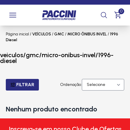
0
Página inicial
/
VEÍCULOS
/
GMC
/
MICRO ÔNIBUS INVEL
/
1996
Diesel
veiculos/gmc/micro-onibus-invel/1996-
diesel
FILTRAR
Ordenação:
Nenhum produto encontrado
Inscreva-se em nosso Clube de Ofertas