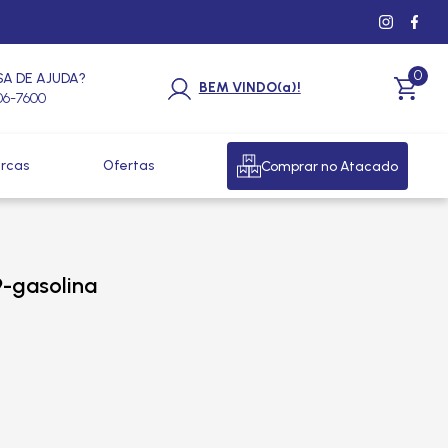
0
SA DE AJUDA?
BEM VINDO(a)!
206-7600
rcas
Ofertas
Comprar no Atacado
9-gasolina