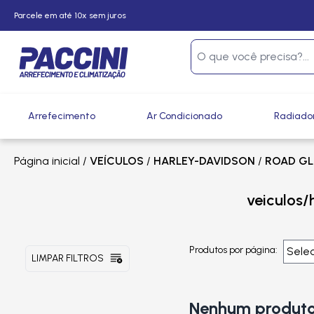
Parcele em até 10x sem juros
Arrefecimento
Ar Condicionado
Radiado
Página inicial
/
VEÍCULOS
/
HARLEY-DAVIDSON
/
ROAD GLI
veiculos/
Produtos por página:
LIMPAR FILTROS
Nenhum produto