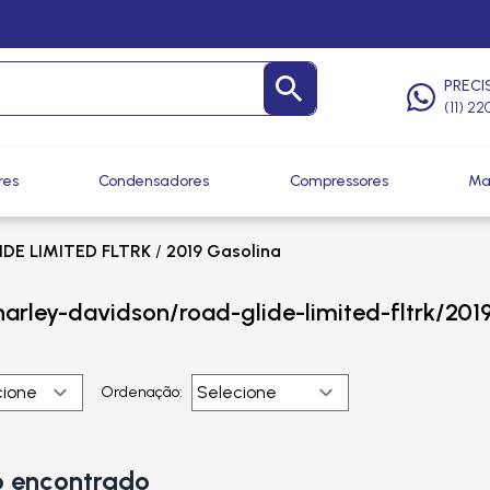
PRECI
(11) 2
res
Condensadores
Compressores
Ma
DE LIMITED FLTRK
/
2019 Gasolina
harley-davidson/road-glide-limited-fltrk/201
Ordenação:
 encontrado